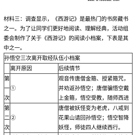
材料三：调查显示，《西游记》是最热门的书房藏书
之一。为了让同学们更好地阅读、理解经典，活动组
委会制作了关于《西游记》的阅读小档案，下表是其
中之一。
孙悟空三次离开取经队伍小档案
离开原因
后续情节
第
观音传唐僧金箍、授紧箍咒，
一
①
并劝返孙悟空；唐僧骗悟空戴
次
上金箍，悟空受教，随师西进
第
唐僧被妖怪变为老虎，八戒到
二
②
花果山请回孙悟空；悟空智降
次
妖怪，师徒四人继续西行。