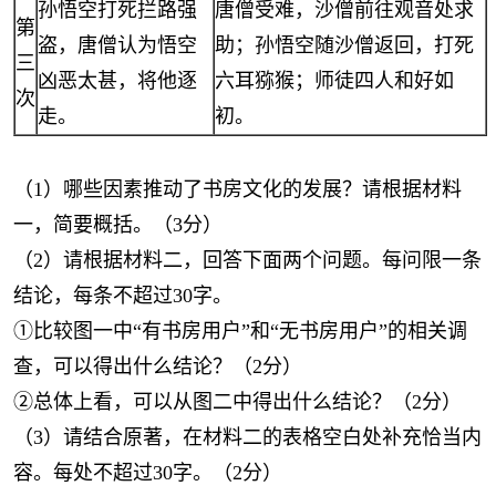
孙悟空打死拦路强
唐僧受难，沙僧前往观音处求
第
盗，唐僧认为悟空
助；孙悟空随沙僧返回，打死
三
凶恶太甚，将他逐
六耳猕猴；师徒四人和好如
次
走。
初。
（1）哪些因素推动了书房文化的发展？请根据材料
一，简要概括。（3分）
（2）请根据材料二，回答下面两个问题。每问限一条
结论，每条不超过30字。
①比较图一中“有书房用户”和“无书房用户”的相关调
查，可以得出什么结论？（2分）
②总体上看，可以从图二中得出什么结论？（2分）
（3）请结合原著，在材料二的表格空白处补充恰当内
容。每处不超过30字。（2分）