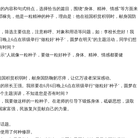
句的内容和句式特点，选择恰当的篇目，围绕“身体、精神、情感”等方面来
邓稼先，他是一粒精神的种子，理由是：他在祖国积贫积弱时，献身国防
求，筛选主要信息，注意称呼、对象和用语等问题，如：李校长您好！我
日晚上6点在班级举行“做粒好‘种子’，圆梦在明天”的主题活动，同学们想
有时间？
提示“人就像一粒种子，要做一粒好种子，身体、精神、情感都要健
国积贫积弱时，献身国防鞠躬尽瘁，让亿万读者深深感动。
的班长王强。我班要在6月6日晚上6点在班级举行“做粒好‘种子’，圆梦在
一个主题演讲，不知道您是否有时间？
子，我要做这样的一粒种子。在老师的引导下锻炼身体，砥砺思想，汲取
国家富强，民族复兴贡献自己的力量。
换话题。
句使用了何种修辞。