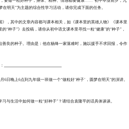
，要做一粒好种子，身体、精神、情感都要健康
……”
初中毕业前夕，九
梦在明天
”
为主题的综合性学习活动，请你完成下面的任务。
国》，其中的文章内容都与课本相关，如《课本里的英雄人物》《课本里
里的
“
种子
”
》去投稿，请你从初中语文课本里寻找一粒
“
健康
”
的
“
种子
”
，
粒善良的种子。理由是：他在杨绛一家落难时，施以援手不求回报，令作
：
6
月
6
日晚上
6
点到九年级一班做一个
“
做粒好
‘
种子
’
，圆梦在明天
”
的演讲。
学习与生活中如何做一粒
“
好种子
”
？请结合袁隆平的话具体谈谈。