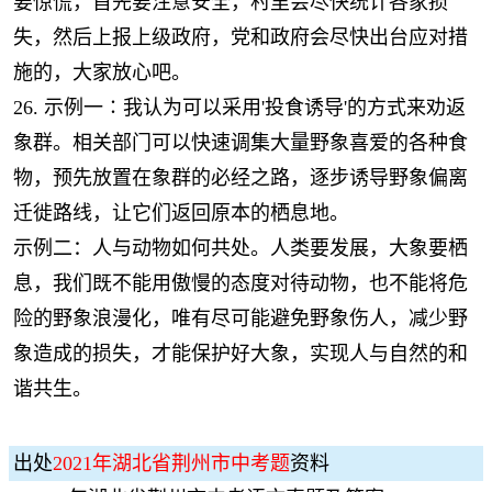
要惊慌，首先要注意安全，村里会尽快统计各家损
失，然后上报上级政府，党和政府会尽快出台应对措
施的，大家放心吧。
26. 示例一∶我认为可以采用'投食诱导'的方式来劝返
象群。相关部门可以快速调集大量野象喜爱的各种食
物，预先放置在象群的必经之路，逐步诱导野象偏离
迁徙路线，让它们返回原本的栖息地。
示例二：人与动物如何共处。人类要发展，大象要栖
息，我们既不能用傲慢的态度对待动物，也不能将危
险的野象浪漫化，唯有尽可能避免野象伤人，减少野
象造成的损失，才能保护好大象，实现人与自然的和
谐共生。
出处
2021年湖北省荆州市中考题
资料