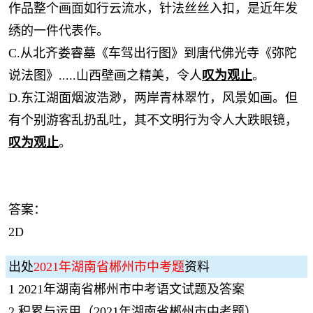
作品整个画面如行云流水，针法丝丝入扣，是近年发
绣的一件代表作。
C.从北齐娄睿墓《车驾出行图》到唐代佛光寺《弥陀
说法图》.....山西壁画之精美，令人
叹为观止
。
D.东江湖面烟波浩渺，两岸青林翠竹，风景如画。但
有个别游客乱扔乱吐，其不文明行为令人大跌眼镜，
叹为观止
。
答案：
2D
出处
2021年湖南省郴州市中考题
资料
1
2021年湖南省郴州市中考语文试题及答案
2
积累与运用（2021年湖南省郴州市中考题）