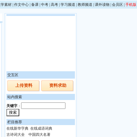
教学素材
|
作文中心
|
备课
|
中考
|
高考
|
学习频道
|
教师频道
|
课外读物
|
会员区
|
手机版
交互区
上传资料
资料求助
站内搜索
关键字
：
栏目推荐
在线新华字典
在线成语词典
古诗词大全
中国四大名著