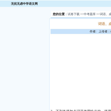
无忧无虑中学语文网
您的位置
：
试卷下载
>>
中考题库
>>
词语、
词语、成
作者: 上传者：to