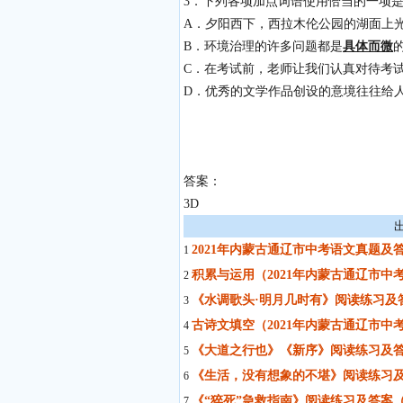
3．下列各项加点词语使用恰当的一项是
A．夕阳西下，西拉木伦公园的湖面上
B．环境治理的许多问题都是
具体而微
C．在考试前，老师让我们认真对待考
D．优秀的文学作品创设的意境往往给
答案：
3D
2021年内蒙古通辽市中考语文真题及
1
积累与运用（2021年内蒙古通辽市中
2
《水调歌头·明月几时有》阅读练习及答
3
古诗文填空（2021年内蒙古通辽市中
4
《大道之行也》《新序》阅读练习及答
5
《生活，没有想象的不堪》阅读练习及
6
《“猝死”急救指南》阅读练习及答案（
7