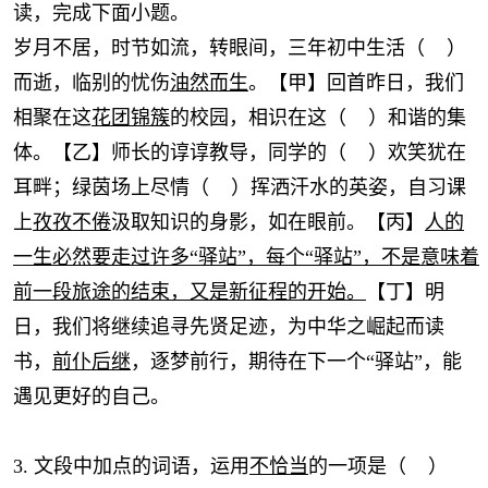
读，完成下面小题。
岁月不居，时节如流，转眼间，三年初中生活（ ）
而逝，临别的忧伤
油然而生
。【甲】回首昨日，我们
相聚在这
花团锦簇
的校园，相识在这（ ）和谐的集
体。【乙】师长的谆谆教导，同学的（ ）欢笑犹在
耳畔；绿茵场上尽情（ ）挥洒汗水的英姿，自习课
上
孜孜不倦
汲取知识的身影，如在眼前。【丙】
人的
一生必然要走过许多“驿站”，每个“驿站”，不是意味着
前一段旅途的结束，又是新征程的开始。
【丁】明
日，我们将继续追寻先贤足迹，为中华之崛起而读
书，
前仆后继
，逐梦前行，期待在下一个“驿站”，能
遇见更好的自己。
3. 文段中加点的词语，运用
不恰当
的一项是（ ）