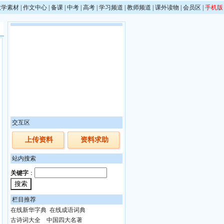
教学素材
|
作文中心
|
备课
|
中考
|
高考
|
学习频道
|
教师频道
|
课外读物
|
会员区
|
手机版
交互区
上传资料
资料求助
站内搜索
关键字
：
栏目推荐
在线新华字典
在线成语词典
古诗词大全
中国四大名著