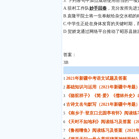
3. 下列各句中加点成语使用恰当的一项
A.驻村工作队
妙手回春
，充分发挥先进
B.袁隆平院士将一生奉献给杂交水稻的
C.中学生正处在身体发育的关键时期，
D.贺娇龙通过网络平台推动了昭苏县旅
答案：
3B
2021年新疆中考语文试题及答案
1
基础知识与运用（2021年新疆中考题
2
《骆驼祥子》《简·爱》《儒林外史》名
3
古诗文名句默写（2021年新疆中考题
4
《南乡子·登京口北固亭有怀》阅读练习
5
《天时不如地利》阅读练习及答案（20
6
《鲁相嗜鱼》阅读练习及答案（2021
7