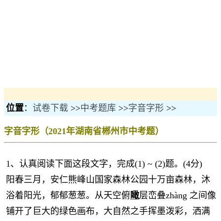
位置
：
试卷下载
>>
中考题库
>>
字音字形
>>
字音字形（2021年湖南省郴州市中考题）
1、认真阅读下面这段文字，完成(1) ~ (2)题。(4分)
阳春三月，安仁熊峰山国家森林公园十万亩森林，沐
浴着阳光，郁郁葱葱。从天空俯
瞰
层峦叠zhàng 之间像
铺开了巨大的绿色画布，大自然之手挥墨泼彩，洒满