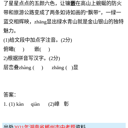
了星星点点的五颜六色，让镶
嵌
在高山上蜿蜒的防火
带和旅游公路变成了两条如诗如画的“飘带”，一绿一
蓝交相辉映，zhāng显出绿水青山就是金山银山的独特
魅力。
(1)给文段中加点字注音。(2分)
俯瞰( ) 嵌( )
2)根据拼音写汉字。(2分)
层峦叠zhàng ( ) zhāng ( )显
答案：
1. (1) kàn qiàn (2)嶂 彰
出处
2021年湖南省郴州市中考题
资料