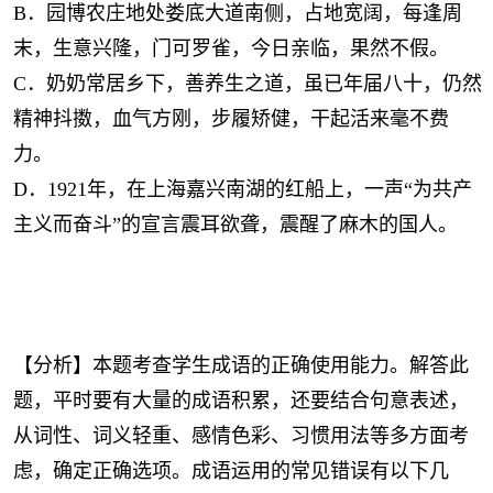
B．园博农庄地处娄底大道南侧，占地宽阔，每逢周
末，生意兴隆，门可罗雀，今日亲临，果然不假。
C．奶奶常居乡下，善养生之道，虽已年届八十，仍然
精神抖擞，血气方刚，步履矫健，干起活来毫不费
力。
D．1921年，在上海嘉兴南湖的红船上，一声“为共产
主义而奋斗”的宣言震耳欲聋，震醒了麻木的国人。
【分析】本题考查学生成语的正确使用能力。解答此
题，平时要有大量的成语积累，还要结合句意表述，
从词性、词义轻重、感情色彩、习惯用法等多方面考
虑，确定正确选项。成语运用的常见错误有以下几