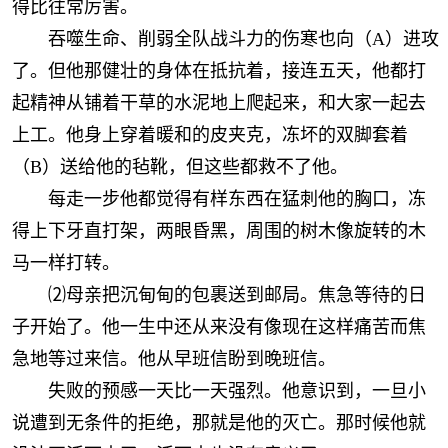
得比往常厉害。
吞噬生命、削弱全队战斗力的伤寒也向（A）进攻
了。但他那健壮的身体在抵抗着，接连五天，他都打
起精神从铺着干草的水泥地上爬起来，和大家一起去
上工。他身上穿着暖和的皮夹克，冻坏的双脚套着
（B）送给他的毡靴，但这些都救不了他。
每走一步他都觉得有样东西在猛刺他的胸口，冻
得上下牙直打架，两眼昏黑，周围的树木像旋转的木
马一样打转。
⑵母亲把沉甸甸的包裹送到邮局。焦急等待的日
子开始了。他一生中还从来没有像现在这样痛苦而焦
急地等过来信。他从早班信盼到晚班信。
失败的预感一天比一天强烈。他意识到，一旦小
说遭到无条件的拒绝，那就是他的灭亡。那时候他就