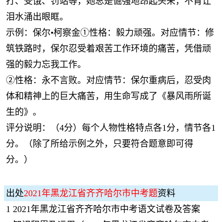
打、受饿、罚站等，她总是倔强地昂起头来，不肯让
泪水涌出眼眶。
示例：保尔•柯察金①性格：毅力顽强。对应情节：修
筑铁路时，保尔忍受着艰苦工作环境的痛苦，凭借顽
强的毅力忘我工作。
②性格：永不言败。对应情节：保尔重病后，忍受肉
体和精神上的巨大痛苦，用生命写成了《暴风雨所诞
生的》。
评分说明：（4分）每个人物性格特点各1分，情节各1
分。（除了所给示例之外，只要符合题意即可得
分。）
出处
2021年黑龙江省齐齐哈尔市中考题
资料
1
2021年黑龙江省齐齐哈尔市中考语文试卷及答案