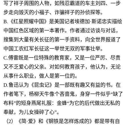
写了祥子周围的人物，如残忍霸道的车主刘四、一步
步走向毁灭的小福子、诈骗祥子的孙侦探等。
B.《红星照耀中国》是美国记者埃德加·斯诺忠实描绘
中国红色区域的第一本著作。作者通过访谈与对话，
搜集到大量有关长征的第一手资料，向全世界报道了
中国工农红军长征这一举世无双的军事壮举。
C.傅雷既是一位特殊的教育家，又是一位严厉、尽责
又不乏爱心的父亲。对如何教育孩子，他认为，无论
从事什么职业，做人是第一位的。
D.鲁迅认为《昆虫记》是一部既有趣又有益的书。在
作者笔下，杨柳天牛像个吝啬鬼，身穿一件似乎“缺了
布料”的短身燕尾礼服：金蜂“为它的后代做出无私的
奉献，为儿女操碎了心”。
（2）《简·爱》和《钢铁是怎样炼成的》都是带有自