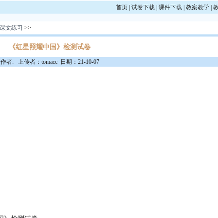
首页
|
试卷下载
|
课件下载
|
教案教学
|
课文练习
>>
《红星照耀中国》检测试卷
作者: 上传者：tomacc 日期：21-10-07