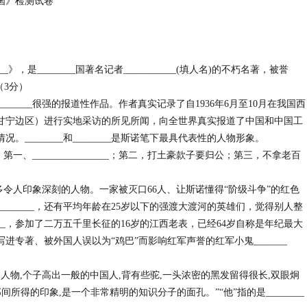
国》检测试卷
__》，是________国著名记者___________(填人名)的不朽名著，被誉
（3分）
______很强的报道性作品。作者真实记录了自1936年6月至10月在我国西
心的陕甘宁边区）进行实地采访的所见所闻，向全世界真实报道了中国和中国工
________和________是斯诺笔下最具代表性的人物形象。
一、________________；第二，打土豪款子要归公；第三，不拿老百
多令人印象深刻的人物。一家被灭口66人、让斯诺懂得“阶级斗争”的红色
员________，还有平均年龄在25岁以下的强渡大渡河的英雄们，觉得别人整
___，参加了二万五千里长征的16岁的江西老表，已经64岁自称是年纪最大
己写进专著、被外国人误以为“鸡巴”而影响红军声誉的红军小鬼_______
的人物,个子高出一般的中国人,背有些驼,一头浓密的黑发留得很长,双眼炯
所得的印象,是一个非常精明的知识分子的面孔。”“他”指的是________