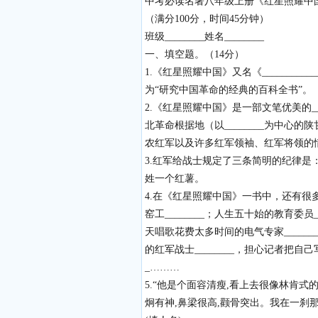
中考必读名著八年级上册《红星照耀中
（满分100分，时间45分钟）
班级________姓名________
一、填空题。（14分）
1.《红星照耀中国》又名《___________
为“研究中国革命的经典的百科全书”。
2.《红星照耀中国》是一部文笔优美的__
北革命根据地（以________为中
农红军以及许多红军领袖、红军将领的情况。
3.红军给战士规定了三条简明的纪律是：第
姓一个红薯。
4.在《红星照耀中国》一书中，还有很
窑工________；人生五十始的教育委
天唱歌花费太多时间的电气专家_____
的红军战士________，担心记者把自
_………
5.“他是个面容清瘦,看上去很像林肯式
炯有神,鼻梁很高,颧骨突出。我在一刹那间