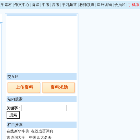
教学素材
|
作文中心
|
备课
|
中考
|
高考
|
学习频道
|
教师频道
|
课外读物
|
会员区
|
手机版
交互区
上传资料
资料求助
站内搜索
关键字
：
栏目推荐
在线新华字典
在线成语词典
古诗词大全
中国四大名著