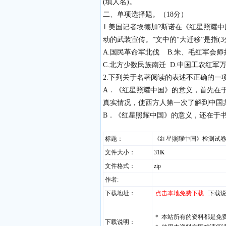
(填人名)。
二、单项选择题。（18分）
1.美国记者埃德加?斯诺在《红星照耀
动的武装宣传。”文中的“大迁移”是指
A.国民革命军北伐 B.朱、毛红军会
C.北方少数民族南迁 D.中国工农红军
2.下列关于名著阅读的表述不正确的一
A．《红星照耀中国》的意义，首先在
真实情况，使西方人第一次了解到中国
B．《红星照耀中国》的意义，还在于
标题：
《红星照耀中国》检测试
文件大小：
31
K
文件格式：
zip
作者:
下载地址：
点击本地免费下载
下载
＊ 本站所有的资料都是免
下载说明：