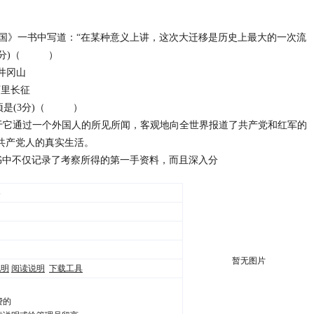
中国》一书中写道：“在某种意义上讲，这次大迁移是历史上最大的一次流
(3分)（ ）
师井冈山
万里长征
项是(3分)（ ）
于它通过一个外国人的所见所闻，客观地向全世界报道了共产党和红军的
共产党人的真实生活。
书中不仅记录了考察所得的第一手资料，而且深入分
卷
暂无图片
说明
阅读说明
下载工具
费的