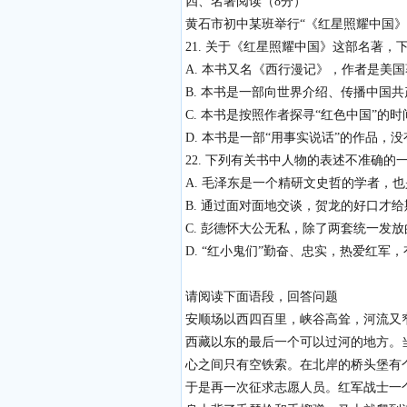
四、名著阅读（8分）
黄石市初中某班举行“《红星照耀中国
21. 关于《红星照耀中国》这部名著，
A. 本书又名《西行漫记》，作者是美
B. 本书是一部向世界介绍、传播中国
C. 本书是按照作者探寻“红色中国”的
D. 本书是一部“用事实说话”的作品，
22. 下列有关书中人物的表述不准确的一
A. 毛泽东是一个精研文史哲的学者，
B. 通过面对面地交谈，贺龙的好口才
C. 彭德怀大公无私，除了两套统一发
D. “红小鬼们”勤奋、忠实，热爱红军
请阅读下面语段，回答问题
安顺场以西四百里，峡谷高耸，河流又
西藏以东的最后一个可以过河的地方。
心之间只有空铁索。在北岸的桥头堡有
于是再一次征求志愿人员。红军战士一