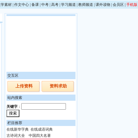
教学素材
|
作文中心
|
备课
|
中考
|
高考
|
学习频道
|
教师频道
|
课外读物
|
会员区
|
手机版
交互区
上传资料
资料求助
站内搜索
关键字
：
栏目推荐
在线新华字典
在线成语词典
古诗词大全
中国四大名著