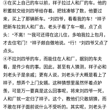
③在买上自己的车以前，祥子拉过人和厂的车。他的
积蓄就交给刘四爷给存着。把钱凑够了数，他要过
来，买上了那辆新车。“刘四爷，看看我的车！”祥子
把新车拉到人和厂去。老头子看了车一眼，点了点
头：“不离！”“我可还得在这儿住，多咱我拉上包月，
才去住宅门！”祥子颇自傲地说。“行！”刘四爷又点了
点头。
④不拉刘四爷的车，而能住在人和厂，据别的车夫
看，是件少有的事。因此，甚至有人猜测，祥子必和
刘老头子是亲戚；更有人说，刘老头子大概是看上了
祥子，想弄个上门女婿。这种猜想里虽然怀着点妒
羡，可是万一要真是这么回事呢，将来刘四爷一死，
人和厂就一定归了祥子。这个，教他们只敢胡猜，而
不敢在祥子面前说什么不受听的。其实呢，刘老头子