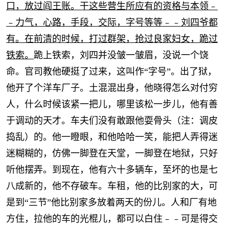
口，放过阎王账。干这些营生所应有的资格与本领﹣
﹣力气，心路，手段，交际，字号等等﹣﹣刘四爷都
有。在前清的时候，打过群架，抢过良家妇女，跪过
铁索。
跪上铁索，刘四并没皱一皱眉，没说一个饶
命。官司教他硬挺了过来，这叫作“字号”。出了狱，
他开了个洋车厂子。土混混出身，他晓得怎么对付穷
人，什么时候该紧一把儿，哪里该松一步儿，他有善
于调动的天才。车夫们没有敢跟他耍骨头（注：调皮
捣乱）的。他一瞪眼，和他哈哈一笑，能把人弄得迷
迷糊糊的，仿佛一脚登在天堂，一脚登在地狱，只好
听他摆弄。到现在，他有六十多辆车，至坏的也是七
八成新的，他不存破车。车租，他的比别家的大，可
是到“三节”他比别家多放着两天的份儿。人和厂有地
方住，拉他的车的光棍儿，都可以白住﹣﹣可是得交