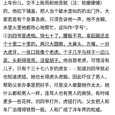
上车份儿，交不上账而和他苦腻（注：软磨硬缠）
的，他扣下铺盖，把人当个破水壶似的扔出门外。大
家若是有个急事急病，只须告诉他一声，他不含糊，
水里火里他都热心地帮忙，这叫作“字号”。
②
刘四爷是虎相。快七十了，腰板不弯，拿起腿还走
个十里二十里的。两只大圆眼，大鼻头，方嘴，一对
大虎牙，一张口就像个老虎。个子几乎与祥子一边儿
高，头剃得很亮，没留胡子。
他自居老虎，可惜没有
儿子，只有个三十七八岁的虎女﹣﹣知道刘四爷就必
也知道虎妞。她也长得虎头虎脑，因此吓住了男人，
帮助父亲办事是把好手，可是没人敢娶她作太太。她
什么都和男人一样，连骂人也有男人的爽快，有时候
更多一些花样。刘四爷打外，虎妞打内，父女把人和
车厂治理得铁筒一般。人和厂成了洋车界的权威。