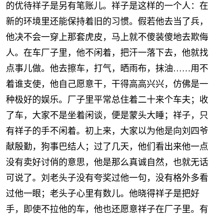
的优待祥子是另有笔账儿。祥子是这样的一个人：在
新的环境里还能保持着旧的习惯。假若他去当了兵，
他决不会一穿上那套虎皮，马上就不傻装傻地去欺侮
人。在车厂子里，他不闲着，把汗一落下去，他就找
点事儿做。他去擦车，打气，晒雨布，抹油……用不
着谁支使，他自己愿意干，干得高高兴兴，仿佛是一
种极好的娱乐。厂子里平常总住着二十来个车夫；收
了车，大家不是坐着闲谈，便是蒙头大睡；祥子，只
有祥子的手不闲着。初上来，大家以为他是向刘四爷
献殷勤，狗事巴结人；过了几天，他们看出来他一点
没有卖好讨俏的意思，他是那么真诚自然，也就无话
可说了。刘老头子没有夸奖过他一句，没有格外多看
过他一眼；老头子心里有数儿。他晓得祥子是把好
手，即使不拉他的车，他也还愿意祥子在厂子里。有