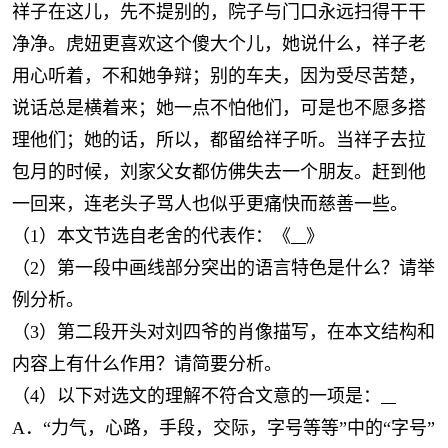
祥子在这儿，先不提别的，院子与门口永远扫得干干
净净。虎妞更喜欢这个傻大个儿，她说什么，祥子老
用心听着，不和她争辩；别的车夫，因为受尽苦楚，
说话总是横着来；她一点不怕他们，可是也不愿多搭
理他们；她的话，所以，都留给祥子听。当祥子去拉
包月的时候，刘家父女都仿佛失去一个朋友。赶到他
一回来，连老头子骂人也似乎更痛快而慈善一些。
（1）本文节选自老舍的代表作：《
》
（2）第一段中画线部分突出的语言特色是什么？请举
例分析。
（3）第二段开头对刘四爷的肖像描写，在本文结构和
内容上有什么作用？请简要分析。
（4）以下对选文的理解不符合文意的一项是：
A．“力气，心路，手段，交际，字号等等”中的“字号”