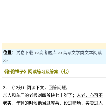
位置
：
试卷下载
>>
高考题库
>>
高考文学类文本阅读
>>
《骆驼祥子》阅读练习及答案（七）
2．（12分）阅读下文，回答问题。
①人和车厂的老板刘四爷快七十岁了；
人老，心可不
老实。年轻的时候他当过库兵，设过赌场，买卖过人