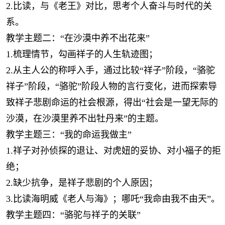
2.比读，与《老王》对比，思考个人奋斗与时代的关
系。
教学主题二：“在沙漠中养不出花来”
1.梳理情节，勾画祥子的人生轨迹图；
2.从主人公的称呼入手，通过比较“祥子”阶段，“骆驼
祥子”阶段，“骆驼”阶段人物的言行变化，进而探索导
致祥子悲剧命运的社会根源，得出“社会是一望无际的
沙漠，在沙漠里养不出牡丹来”的主题。
教学主题三：“我的命运我做主”
1.祥子对孙侦探的退让、对虎妞的妥协、对小福子的拒
绝；
2.缺少抗争，是祥子悲剧的个人原因；
3.比读海明威《老人与海》；哪吒“我命由我不由天”。
教学主题四：“骆驼与祥子的关联”