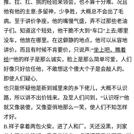
推、拉、扛、挑的经验来领会，也不算十分难。况且
他有他的主意:多留神，少争胜，大概总不会出了毛
病。至于讲价争座，他的嘴慢气盛，弄不过那些老油
子们。知道这个短处，他干脆不大到“车口”上去;哪里
没车，他放在哪里。在这僻静的地点，他可以从容地
讲价，而且有时候不肯要价，只说声:“
坐上吧，瞧着
给
!”他的样子是那么诚实，脸上是那么简单可爱，人们
好像只好信任他，不敢想这个傻大个子是会敲人的。
即使人们疑心,
也只能怀疑他是新到城里来的乡下佬儿，大概不认识
路，所以讲不出价钱来。及至人们问到，
“认识呀?”他
就又像装傻，又像
耍
俏地那么一笑，使人们不知怎样
才好。
B.祥子拿着两包火柴，进了人和厂。天还没黑，刘家