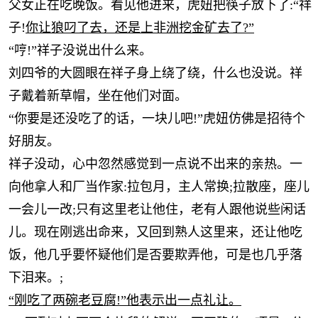
父女正在吃晚饭。看见他进来，虎妞把筷子放下了:“祥
子!
你让狼叼了去，还是上非洲挖金矿去了
?”
“哼!”祥子没说出什么来。
刘四爷的大圆眼在祥子身上绕了绕，什么也没说。祥
子戴着新草帽，坐在他们对面。
“你要是还没吃了的话，一块儿吧!”虎妞仿佛是招待个
好朋友。
祥子没动，心中忽然感觉到一点说不出来的亲热。一
向他拿人和厂当作家
:拉包月，主人常换;拉散座，座
儿
一会儿一改
;只有这里老让他住，老有人跟他说些闲话
儿。现在刚逃出命来，又回到熟人这里来，还让他吃
饭，他几乎要怀疑他们是否要欺弄他，可是也几乎落
下泪来。;
“刚吃了两碗老豆腐!”他表示出一点礼让。