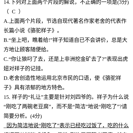
14.下列对上面两个片段的解说，不正确的一项是(3分)
（
C
）
A.上面两个片段，节选
自
现代著名作家老舍的代表作
长篇小说《骆驼样子》。
B.“坐上吧，瞧着给!”祥子知道自已不会讲价，总是大
方地让顾客随便给。
C.“你让狼叼了去，还是上非洲挖金矿去了?”表现出虎
妞对祥子的记挂。
D.老舍创造性地运用北京市民的口语，使《骆驼祥
子》具有浓郁的地方特色。
15. 祥子的“礼让”主要是针对刘四爷的。祥子为什么说
“刚吃了两碗老豆腐”，而不是“简洁”地说“
刚吃了
”?请
简要分析。(4分)
因为简洁地说
“刚吃了”表示已经吃过饭了，吃的什么