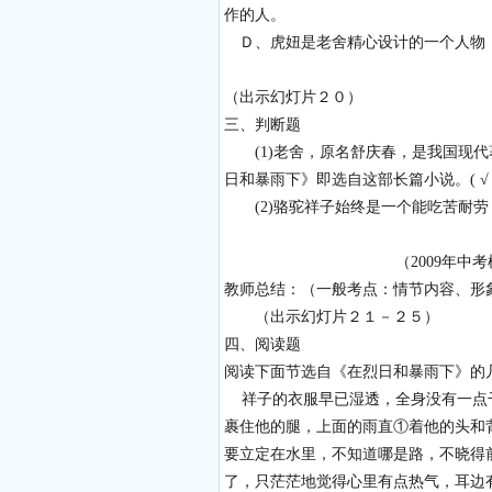
作的人。
Ｄ、虎妞是老舍精心设计的一个人物
（2008年中考
（出示幻灯片２０）
三、判断题
(1)老舍，原名舒庆春，是我国现代
日和暴雨下》即选自这部长篇小说。( √
(2)骆驼祥子始终是一个能吃苦耐劳
( × 
（2009年中考模拟
教师总结：（一般考点：情节内容、形
（出示幻灯片２１－２５）
四、阅读题
阅读下面节选自《在烈日和暴雨下》的
祥子的衣服早已湿透，全身没有一点干
裹住他的腿，上面的雨直①着他的头和
要立定在水里，不知道哪是路，不晓得
了，只茫茫地觉得心里有点热气，耳边