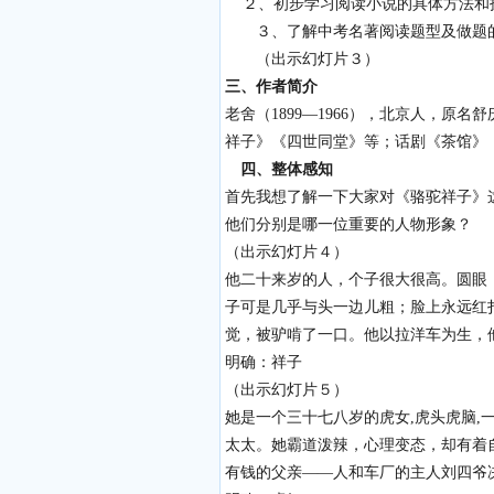
２、初步学习阅读小说的具体方法
３、了解中考名著阅读题型及做题
（出示幻灯片３）
三、作者简介
老舍（1899—1966），北京人，
祥子》《四世同堂》等；话剧《茶馆》
四、整体感知
首先我想了解一下大家对《骆驼祥子》
他们分别是哪一位重要的人物形象？
（出示幻灯片４）
他二十来岁的人，个子很大很高。圆眼
子可是几乎与头一边儿粗；脸上永远红
觉，被驴啃了一口。他以拉洋车为生，
明确：祥子
（出示幻灯片５）
她是一个三十七八岁的虎女,虎头虎脑
太太。她霸道泼辣，心理变态，却有着
有钱的父亲——人和车厂的主人刘四爷