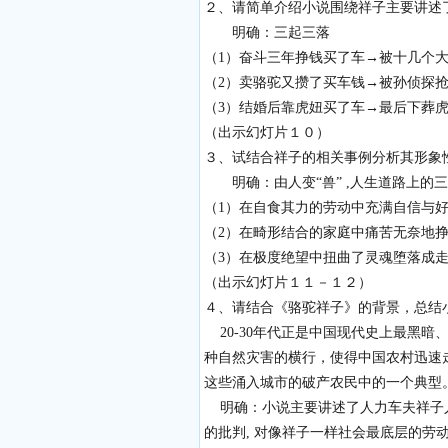
２、请简单介绍小说围绕祥子主要讲述
明确：三起三落
（1）奋斗三年挣钱买了车→被十几个
（2）卖骆驼又攒了买车钱→被孙侦探
（3）结婚后靠虎妞买了车→最后下葬
（出示幻灯片１０）
３、试结合祥子的相关事例分析其形象
明确：由人变“兽” ,人生道路上的
（1）在自食其力的劳动中充满自信与
（2）在畸形结合的家庭中痛苦无奈地
（3）在极度绝望中扭曲了灵魂堕落成
（出示幻灯片１１－１２）
４、请结合《骆驼祥子》的背景，总结
20-30年代正是中国现代史上最黑
种自然灾害的横行，使得中国农村迅速
这些涌入城市的破产农民中的一个典型
明确：小说主要讲述了人力车夫祥子人
的批判, 对像祥子一样社会最底层的劳