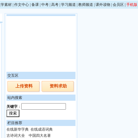
教学素材
|
作文中心
|
备课
|
中考
|
高考
|
学习频道
|
教师频道
|
课外读物
|
会员区
|
手机版
交互区
上传资料
资料求助
站内搜索
关键字
：
栏目推荐
在线新华字典
在线成语词典
古诗词大全
中国四大名著