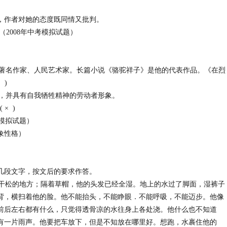
，作者对她的态度既同情又批判。
模拟试题）
著名作家、人民艺术家。长篇小说《骆驼祥子》是他的代表作品。《在烈
 )
，并具有自我牺牲精神的劳动者形象。
)
试题）
象性格）
几段文字，按文后的要求作答。
松的地方；隔着草帽，他的头发已经全湿。地上的水过了脚面，湿裤子
背，横扫着他的脸。他不能抬头，不能睁眼．不能呼吸，不能迈步。他像
前后左右都有什么，只觉得透骨凉的水往身上各处浇。他什么也不知道
有一片雨声。他要把车放下，但是不知放在哪里好。想跑，水裹住他的