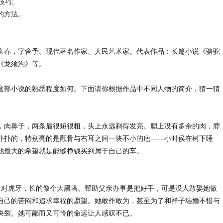
和技巧;
的方法。
原名舒庆春，字舍予。现代著名作家、人民艺术家。代表作品：长篇小说《骆驼
《龙须沟》等。
这部小说的熟悉程度如何。下面请你根据作品中不同人物的简介，猜一猜
，肉鼻子，两条眉很短很粗，头上永远剃得发亮。腮上没有多余的肉，脖
扑扑的，特别亮的是颧骨与右耳之间一块不小的疤——小时侯在树下睡
他最大的希望就是能够挣钱买到属于自己的车。
,一对虎牙，长的像个大黑塔。帮助父亲办事是把好手，可是没人敢娶她做
自己的苦闷和追求幸福的愿望。她敢作敢为，甚至为了和祥子结婚不惜与
决裂。她可鄙而又可怜的命运让人感叹不已。