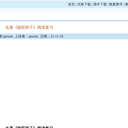
首页
|
试卷下载
|
课件下载
|
教案教学
|
名著《骆驼祥子》阅读复习
:qinxins 上传者：qinxins 日期：21-11-18