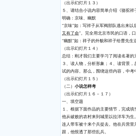
（出示幻灯片１３）
５、请结合小说内容简单介绍《骆驼祥
明确：京味、幽默
“京味”如：写祥子从军阀部队逃出来以
又有了命
”。完全用北京市民的口语，
“幽默”如：祥子的外貌和祥子给曹先生
（出示幻灯片１４）
总结：刚才我们主要学习了阅读名著的
３、读人物，分析形象；４、读背景，
试的内容。那么，围绕这些内容，中考
（出示幻灯片１５）
（二）
小说怎样考
（出示幻灯片１６－１７）
一、填空题
１、根据下面作品的主要情节，完成填
他从破败的农村来到城里以拉洋车为生
连人带车被十来个兵捉去。他在兵营里
跟，他恨透了那些乱兵。