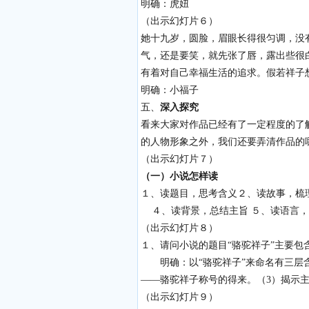
明确：虎妞
（出示幻灯片６）
她十九岁，圆脸，眉眼长得很匀调，没
气，还是要笑，就先张了唇，露出些很
有着对自己幸福生活的追求。假若祥子
明确：小福子
五、
深入探究
看来大家对作品已经有了一定程度的了
的人物形象之外，我们还要弄清作品的
（出示幻灯片７）
（一）小说怎样读
１、读题目，思考含义２、读故事，
４、读背景，总结主旨 ５、读语言，
（出示幻灯片８）
１、请问小说的题目“骆驼祥子”主要包
明确：以“骆驼祥子”来命名有三层含
——骆驼祥子称号的得来。（3）揭示
（出示幻灯片９）