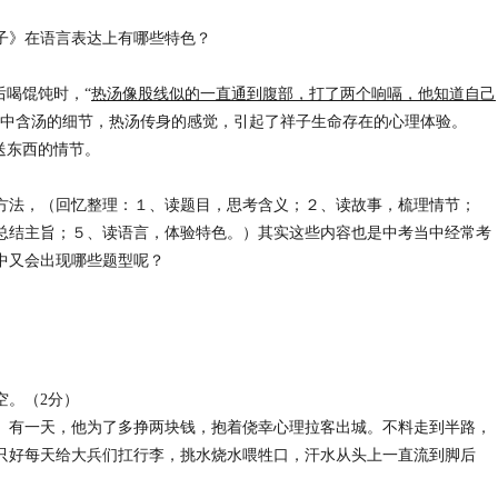
子》在语言表达上有哪些特色？
后喝馄饨时，“
热汤像股线似的一直通到腹部，打了两个响嗝，他知道自己
口中含汤的细节，热汤传身的感觉，引起了祥子生命存在的心理体验。
送东西的情节。
方法，（回忆整理：１、读题目，思考含义；２、读故事，梳理情节；
总结主旨；５、读语言，体验特色。）其实这些内容也是中考当中经常考
中又会出现哪些题型呢？
空。（2分）
。有一天，他为了多挣两块钱，抱着侥幸心理拉客出城。不料走到半路，
只好每天给大兵们扛行李，挑水烧水喂牲口，汗水从头上一直流到脚后