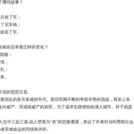
了哪些故事？
大兵抢了车；
抢了买车钱；
虎妞卖了车。
性格前后有着怎样的变化？
三部曲：
好强；
挣扎；
走兽。
小说的思想主旨。
暗、最混乱的多灾多难的年代。新旧军阀不断的争权夺势的混战，再加上各
走向破产。而成批破产的农民，为了谋求生路便纷纷涌入城市。祥子就是
。
生中三起三落,由人堕落为“兽”的悲惨遭遇，表达了作者对当时黑暗社会
动者苦难命运的同情和关怀。