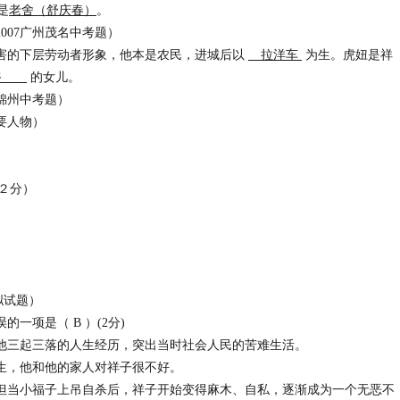
是
老舍（舒庆春）
。
名中考题）
害的下层劳动者形象，他本是农民，进城后以
拉洋车
为生。虎妞是祥
四爷
的女儿。
考题）
要人物）
（２分）
试题）
一项是（ B ）(2分)
三起三落的人生经历，突出当时社会人民的苦难生活。
生，他和他的家人对祥子很不好。
当小福子上吊自杀后，祥子开始变得麻木、自私，逐渐成为一个无恶不