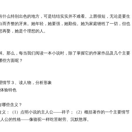
有什么特别出色的地方，可是结结实实并不难看。上唇很短，无论是要生
白而齐整的牙来。她年轻，她要强，她勤俭。她为家庭牺牲了一切，但也
想再娶，她是个理想的人。
解。那么，每当我们阅读一本小说时，除了掌握它的作家作品及几个主要
哪些方面呢？
梳理情节３、读人物，分析形象
体验特色
含哪些含义？
义：（1）点明小说的主人公——祥子；（2）概括著作的一个主要情节
主人公的性格——像骆驼一样吃苦耐劳、沉默憨厚。