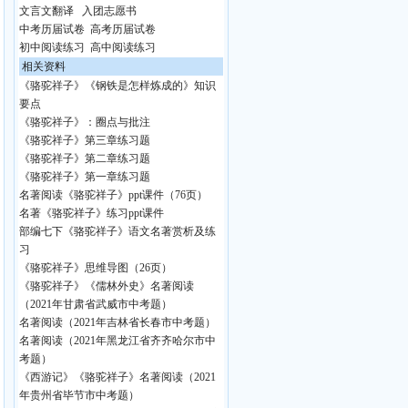
文言文翻译
入团志愿书
中考历届试卷
高考历届试卷
初中阅读练习
高中阅读练习
相关资料
《骆驼祥子》《钢铁是怎样炼成的》知识
要点
《骆驼祥子》：圈点与批注
《骆驼祥子》第三章练习题
《骆驼祥子》第二章练习题
《骆驼祥子》第一章练习题
名著阅读《骆驼祥子》ppt课件（76页）
名著《骆驼祥子》练习ppt课件
部编七下《骆驼祥子》语文名著赏析及练
习
《骆驼祥子》思维导图（26页）
《骆驼祥子》《儒林外史》名著阅读
（2021年甘肃省武威市中考题）
名著阅读（2021年吉林省长春市中考题）
名著阅读（2021年黑龙江省齐齐哈尔市中
考题）
《西游记》《骆驼祥子》名著阅读（2021
年贵州省毕节市中考题）