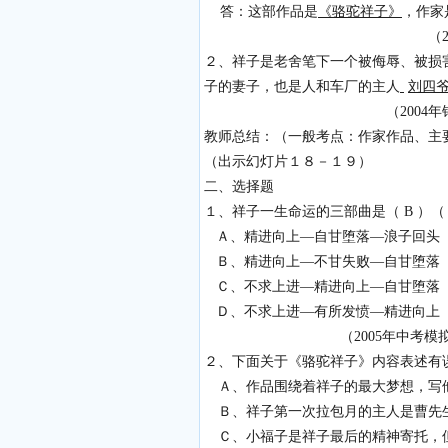
答：这部作品是
《骆驼祥子》
，作家
（2007广州茂
２、祥子是老舍笔下一个被侮辱、被损
子的妻子，也是人和车厂的主人
刘
（2004年锦州中
教师总结：（一般考点：作家作品、主
（出示幻灯片１８－１９）
二、选择题
１、祥子一生命运的三部曲是（ B ）
Ａ、精进向上—自甘堕落—浪子回头
Ｂ、精进向上—不甘失败—自甘堕落
Ｃ、不求上进—精进向上—自甘堕落
Ｄ、不求上进—有所发愤—精进向上
（2005年中考模拟
２、下面关于《骆驼祥子》内容表述有误的
Ａ、作品围绕着祥子的最大梦想，写他
Ｂ、祥子第一次拉包月的主人是曹先
Ｃ、小福子是祥子最后的精神寄托，但