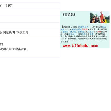
件（34页）
明
阅读说明
下载工具
费的
读说明或给管理员留言。