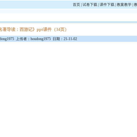
首页
|
试卷下载
|
课件下载
|
教案教学
|
名著导读：西游记》ppt课件（34页）
dong1975 上传者：houdong1975 日期：21-11-02