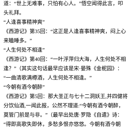
道：“世上无难事，只怕有心人。”悟空闻得此言，叩
头礼拜。
“人逢喜事精神爽”
《西游记》第35回：“这正是人逢喜事精神爽，闷上心
来瞌睡多。”
“人生何处不相逢”
《西游记》第40回：“一叶浮萍归大海，人生何处不相
逢？”（其实这句话最早应该是宋·晏殊《金柅园》：
“一曲清歌满樽酒，人生何处不相逢。”
“今朝有酒今朝醉”
《西游记》第5回：那大圣正与七十二洞妖王,并四健将
分饮仙酒,一闻此报，公然不理道:“今朝有酒今朝醉，
莫管门前是与非。”（最早出处唐·罗隐《自遣》诗：
“得即高歌失即休，多愁多恨亦悠悠。今朝有酒今朝