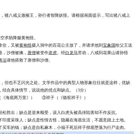
回，猪八戒义激猴王，孙行者智降妖怪。请根据画面提示，写出猪八戒上
悟空求助降服黄袍怪。
拿住，又被
黄袍怪
摄入洞中的百花公主放了，并请求他到
宝象国
给父王送
怪，沙僧被擒，
唐僧
被变作
老虎
。经
白龙马
苦劝，八戒到花果山请孙悟
将法
请他搭救了唐僧和沙僧。
点，但也不乏闪光之处。文学作品中的典型人物形象往往就是这样，优缺
，结合具体情节，说说他的优点和缺点。（3分）
（《海底两万里》） ③祥子（《骆驼祥子》）
轻松胜出；缺点是逆来顺受，误入白虎头被高俅陷害却不作反抗。
下印度采珠人；缺点是性情古怪，隐藏在海底生活，不愿意踏上土地。
了买车的钱；缺点是自私麻木，小福子死后祥子彻底堕落为行尸走肉。