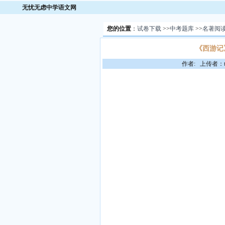
无忧无虑中学语文网
您的位置
：
试卷下载
>>
中考题库
>>
名著阅
《西游记
作者: 上传者：to