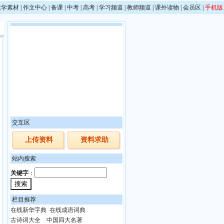
教学素材
|
作文中心
|
备课
|
中考
|
高考
|
学习频道
|
教师频道
|
课外读物
|
会员区
|
手机版
交互区
上传资料
资料求助
站内搜索
关键字
：
栏目推荐
在线新华字典
在线成语词典
古诗词大全
中国四大名著