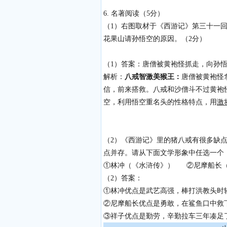
6. 名著阅读（5分）
（1）右图取材于《西游记》第三十一
花果山请孙悟空的原因。（2分）
（1）答案：唐僧被黄袍怪抓走，向孙
解析：
八戒智激美猴王：
唐僧被黄袍怪
信，前来搭救。八戒和沙僧斗不过黄袍
空，利用悟空重名头的性格特点，用
激
（2）《西游记》里的猪八戒有很多缺
点并存。请从下面文学形象中任选一个
①林冲（《水浒传》） ②尼摩船长
（2）答案：
①林冲优点是武艺高强，棒打洪教头时
②尼摩船长优点是勇敢，在鲨鱼口中救
③祥子优点是勤劳，辛勤拉车三年凑足