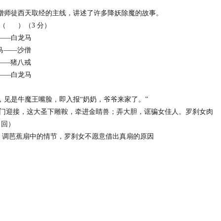
）
僧师徒西天取经的主线，讲述了许多降妖除魔的故事。
是（ ）（3 分）
——白龙马
马——沙僧
——猪八戒
——白龙马
，见是牛魔王嘴脸，即入报“奶奶，爷爷来家了。”
出门迎接，这大圣下雕鞍，牵进金睛兽；弄大胆，诓骗女佳人。罗刹女肉
 回）
）调芭蕉扇中的情节，罗刹女不愿意借出真扇的原因