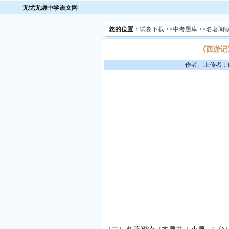
无忧无虑中学语文网
您的位置
：
试卷下载
>>
中考题库
>>
名著阅
《西游记
作者: 上传者：to