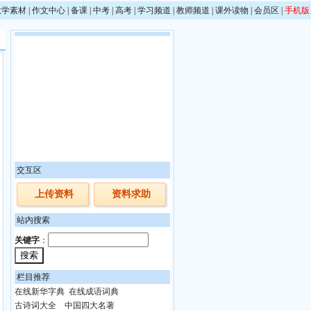
教学素材
|
作文中心
|
备课
|
中考
|
高考
|
学习频道
|
教师频道
|
课外读物
|
会员区
|
手机版
交互区
上传资料
资料求助
站内搜索
关键字
：
栏目推荐
在线新华字典
在线成语词典
古诗词大全
中国四大名著