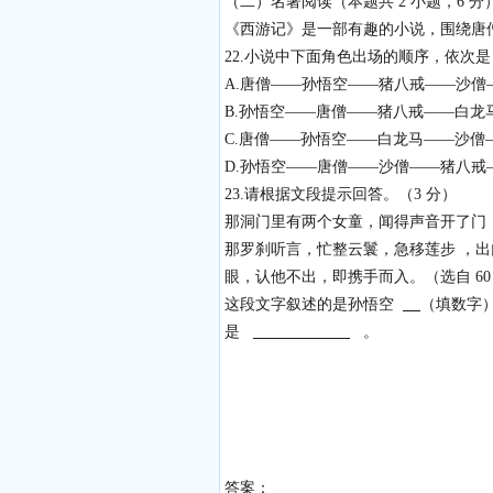
（二）名著阅读（本题共 2 小题，6 分
《西游记》是一部有趣的小说，围绕唐
22.小说中下面角色出场的顺序，依次
A.唐僧——孙悟空——猪八戒——沙僧
B.孙悟空——唐僧——猪八戒——白龙
C.唐僧——孙悟空——白龙马——沙僧
D.孙悟空——唐僧——沙僧——猪八戒
23.请根据文段提示回答。（3 分）
那洞门里有两个女童，闻得声音开了门
那罗刹听言，忙整云鬟，急移莲步 ，
眼，认他不出，即携手而入。（选自 60
这段文字叙述的是孙悟空
（填数字
是
。
答案：