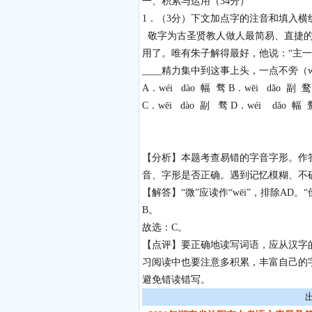
一、积累与运用（
34
分）
1
．（
3
分）下文加点字的注音和填入
敬字为古圣贤教人做人最简易、直捷
用了。唯有朱子解得最好，他说：
“
主一
____
精力集中到这事上头，一点不旁（
A
．
wéi dào
幅
骛
B
．
wēi dǎo
副
鹜
C
．
wēi dào
副
骛
D
．
wéi dǎo
幅
【分析】
本题考查易错的字音字形。作
音、字形是否正确。遇到记忆模糊、不
【解答】
“微”应读作“wēi”，排除AD。
B。
故选：
C。
【点评】
要正确地读写词语，应从汉字
习阅读中也要注意多积累，丰富自己的
避免错读错写。