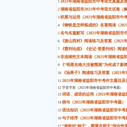
2021年湖南省益阳市中考语文真题及
1
湖南省益阳市2021年中考语文试卷（
2
积累与运用（2021年湖南省益阳市中
3
《钢铁是怎样炼成的》名著阅读（20
4
名句名篇默写（2021年湖南省益阳市
5
《游山西村》阅读练习及答案（2021
6
《曹刿论战》《史记·管晏列传》阅读练
7
非连续性文本阅读（2021年湖南省益
8
《“明星在南大没被围观”为何成了新闻
9
《油果子》阅读练习及答案（2021
10
2021年湖南省益阳市中考作文题目
11
12 字音字形（2021年湖南省益阳市中考题）
词语、成语的运用（2021年湖南省
13
病句（2021年湖南省益阳市中考题）
14
语法知识（2021年湖南省益阳市中考
15
句子排序（2021年湖南省益阳市中考
16
“做粒好‘种子’，圆梦在明天”综合性
17