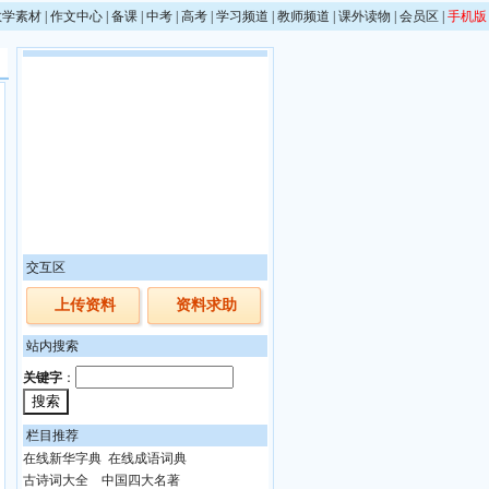
教学素材
|
作文中心
|
备课
|
中考
|
高考
|
学习频道
|
教师频道
|
课外读物
|
会员区
|
手机版
交互区
上传资料
资料求助
站内搜索
关键字
：
栏目推荐
在线新华字典
在线成语词典
古诗词大全
中国四大名著