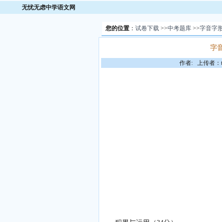
无忧无虑中学语文网
您的位置
：
试卷下载
>>
中考题库
>>
字音字
字
作者: 上传者：to