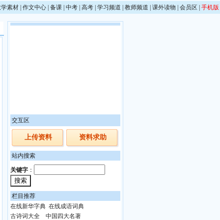
教学素材
|
作文中心
|
备课
|
中考
|
高考
|
学习频道
|
教师频道
|
课外读物
|
会员区
|
手机版
交互区
上传资料
资料求助
站内搜索
关键字
：
栏目推荐
在线新华字典
在线成语词典
古诗词大全
中国四大名著