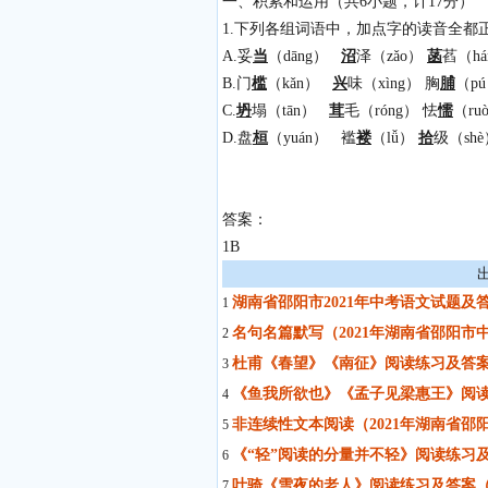
一、积累和运用（共6小题，计17分）
1.下列各组词语中，加点字的读音全都
A.妥
当
（dāng）
沼
泽（zǎo）
菡
萏（h
B.门
槛
（kǎn）
兴
味（xìng） 胸
脯
（p
C.
坍
塌（tān）
茸
毛（róng） 怯
懦
（ru
D.盘
桓
（yuán） 褴
褛
（lǚ）
拾
级（sh
答案：
1B
湖南省邵阳市2021年中考语文试题及
1
名句名篇默写（2021年湖南省邵阳市
2
杜甫《春望》《南征》阅读练习及答案
3
《鱼我所欲也》《孟子见梁惠王》阅读
4
非连续性文本阅读（2021年湖南省邵
5
《“轻”阅读的分量并不轻》阅读练习及
6
叶骑《雪夜的老人》阅读练习及答案（
7