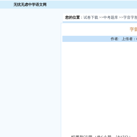
无忧无虑中学语文网
您的位置
：
试卷下载
>>
中考题库
>>
字音字
字
作者: 上传者：to