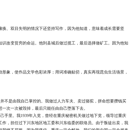
瘫痪、双目失明的情况下还坚持写作，因为他知道，意味着成长需要坚
知识改变贫穷的命运。他到县城后做过揽工，最后选择做矿工。因为他知
动形象，使作品文学色彩浓厚；用词准确贴切，真实再现昆虫生活场景，
运并不是由我自己掌控的。我做过人力车夫、卖过骆驼，拼命想要攒钱买
想一次一次被毁掉，最后只能任由自己堕落下去。
己手里。我1939年入党，曾经在重庆秘密机关做过地下党，领导过重庆
工作，担任过下川东地区地工委和川东临委的联络员。由于叛徒出卖，我