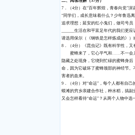
二、阅读理解（
57
分）
7．（4分）在“百年辉煌，青春向党”
“同学们，成长意味着什么？少年鲁迅
追求理想；延安的红小鬼们，做司号员，
______生活在和平富足年代的我们更
请选用保尔（《钢铁是怎样炼成的》）
8．（4分）《昆虫记》既有科学性，
蜜蜂来了，它心平气和……不一会儿
隐藏之处现身，它绕到忙碌的蜜蜂身后
命，因为它破坏了蜜蜂颈部的神经节。
害者的血来。
9．（4分）对“命运”，每个人都有自
蟆滩的穷乡亲建合作社，种水稻，搞副
又会怎样看待“命运”？从两个人物中