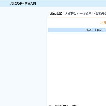
无忧无虑中学语文网
您的位置
：
试卷下载
>>
中考题库
>>
名著阅
名
作者: 上传者：to