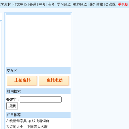
教学素材
|
作文中心
|
备课
|
中考
|
高考
|
学习频道
|
教师频道
|
课外读物
|
会员区
|
手机版
交互区
上传资料
资料求助
站内搜索
关键字
：
栏目推荐
在线新华字典
在线成语词典
古诗词大全
中国四大名著