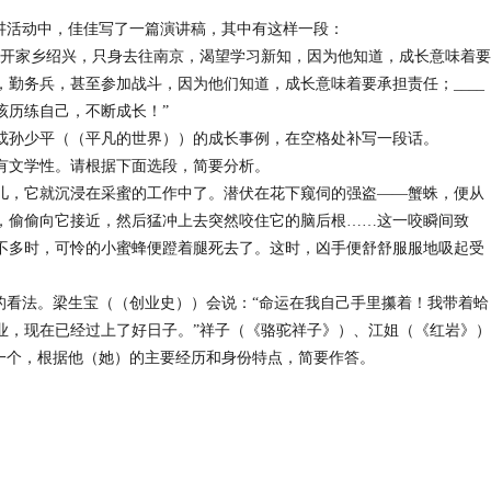
演讲活动中，佳佳写了一篇演讲稿，其中有这样一段：
离开家乡绍兴，只身去往南京，渴望学习新知，因为他知道，成长意味着要
勤务兵，甚至参加战斗，因为他们知道，成长意味着要承担责任；____
应该历练自己，不断成长！”
或孙少平（（平凡的世界））的成长事例，在空格处补写一段话。
又有文学性。请根据下面选段，简要分析。
，它就沉浸在采蜜的工作中了。潜伏在花下窥伺的强盗——蟹蛛，便从
，偷偷向它接近，然后猛冲上去突然咬住它的脑后根……这一咬瞬间致
不多时，可怜的小蜜蜂便蹬着腿死去了。这时，凶手便舒舒服服地吸起受
己的看法。梁生宝（（创业史））会说：“命运在我自己手里攥着！我带着蛤
业，现在已经过上了好日子。”祥子（《骆驼祥子》）、江姐（《红岩》）
选一个，根据他（她）的主要经历和身份特点，简要作答。