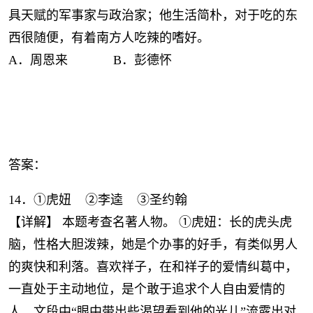
具天赋的军事家与政治家；他生活简朴，对于吃的东
西很随便，有着南方人吃辣的嗜好。
A．周恩来 B．彭德怀
答案：
14．①虎妞 ②李逵 ③圣约翰
【详解】 本题考查名著人物。 ①虎妞：长的虎头虎
脑，性格大胆泼辣，她是个办事的好手，有类似男人
的爽快和利落。喜欢祥子，在和祥子的爱情纠葛中，
一直处于主动地位，是个敢于追求个人自由爱情的
人。文段中“眼中带出些渴望看到他的光儿”流露出对