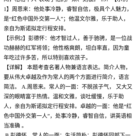
1】周恩来：他处事冷静，睿智自信，极具个人魅力，
是“红色中国外交第一人”；他温文尔雅，乐于助人，
亲自为斯诺拟定行程安排。
【示例2】彭德怀：他才智过人，善于驰骋，是一位战
功赫赫的红军将领；他性格爽朗，坦白率直，因为童
年吃过许多苦，所以特别喜欢孩子。
【详解】 本题考查名著人物兼语言表达。简介人物，
要从伟大卓越及作为常人的两个方面进行简介，语言
简洁。 A.周恩来。常人的一面：不脱孩子气， 又大又
深的眼睛富于热情。温和文雅，谈吐缓慢，乐于助
人，亲自为斯诺拟定行程安排。卓越的一面：他是“红
色中国外交第一人”，处事冷静，睿智自信，讲英语相
当准确 。
B.彭德怀。常人的一面：生活简朴：彭德怀同部下一