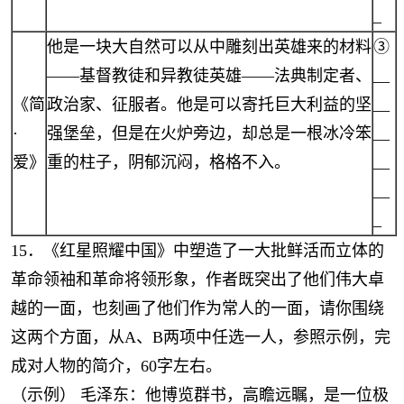
_
他是一块大自然可以从中雕刻出英雄来的材料
③
——基督教徒和异教徒英雄——法典制定者、
__
《简
政治家、征服者。他是可以寄托巨大利益的坚
__
·
强堡垒，但是在火炉旁边，却总是一根冰冷笨
__
爱》
重的柱子，阴郁沉闷，格格不入。
__
__
_
15．《红星照耀中国》中塑造了一大批鲜活而立体的
革命领袖和革命将领形象，作者既突出了他们伟大卓
越的一面，也刻画了他们作为常人的一面，请你围绕
这两个方面，从A、B两项中任选一人，参照示例，完
成对人物的简介，60字左右。
（示例） 毛泽东：他博览群书，高瞻远瞩，是一位极