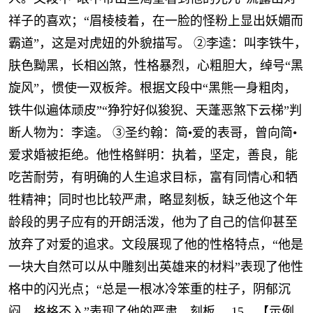
祥子的喜欢；“眉棱棱着，在一脸的怪粉上显出妖媚而
霸道”，这是对虎妞的外貌描写。 ②李逵：叫李铁牛，
肤色黝黑，长相凶煞，性格暴烈，心粗胆大，绰号“黑
旋风”，惯使一双板斧。根据文段中“黑熊一身粗肉，
铁牛似遍体顽皮”“狰狞好似狻猊、天蓬恶煞下云梯”判
断人物为：李逵。 ③圣约翰：简•爱的表哥，曾向简•
爱求婚被拒绝。他性格鲜明：执着，坚定，善良，能
吃苦耐劳，有明确的人生追求目标，富有同情心和牺
牲精神；同时也比较严肃，略显刻板，缺乏他这个年
龄段的男子应有的开朗活泼，他为了自己的信仰甚至
放弃了对爱的追求。文段展现了他的性格特点，“他是
一块大自然可以从中雕刻出英雄来的材料”表现了他性
格中的闪光点；“总是一根冰冷笨重的柱子，阴郁沉
闷，格格不入”表现了他的严肃、刻板。 15．【示例