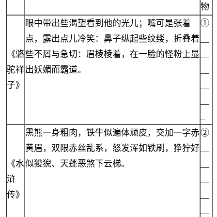
物
眼中带出些渴望看到他的光儿；嘴可是张着
①
点，露出点儿冷笑：鼻子纵起些纹缕，折叠着
__
《骆
些不屑与急切：眉棱棱着，在一脸的怪粉上显
__
驼祥
出妖媚而霸道。
__
子》
__
__
_
黑熊一身粗肉，铁牛似遍体顽皮，交加一字赤
②
黄眉，双限赤丝乱系，怒发浑如铁刷，狰狞好
__
《水
似狻猊、天蓬恶煞下云梯。
__
浒
__
传》
__
__