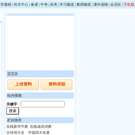
教学素材
|
作文中心
|
备课
|
中考
|
高考
|
学习频道
|
教师频道
|
课外读物
|
会员区
|
手机版
交互区
上传资料
资料求助
站内搜索
关键字
：
栏目推荐
在线新华字典
在线成语词典
古诗词大全
中国四大名著