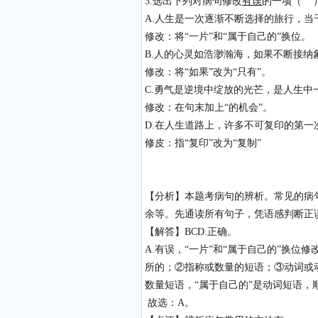
3.选出下列对病句修改
有误
的一项（ 
A.人生是一次逐渐不断选择的旅行，
修改：将“一片”和“属于自己的”换位。
B.人的心灵如浩渺瀚海，如果不断接
修改：将“如果”改为“只有”。
C.勇气是逆境中绽放的光芒，是人生
修改：在句末加上“的机会”。
D.在人生道路上，许多不可复印的第
修皮：指“复印”改为“复制”
【分析】本题考病句的辨析。常见的病
余等。先通读所有句子，凭语感判断正
【解答】BCD.正确。
A.有误，“一片”和“属于自己的”换
所的；②指称或数量的短语；③动词或
数量短语，“属于自己的”是动词短语，
故选：A。