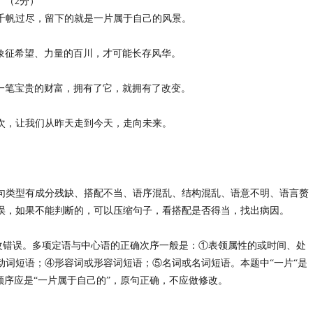
）（2分）
当千帆过尽，留下的就是一片属于自己的风景。
纳象征希望、力量的百川，才可能长存风华。
中一笔宝贵的财富，拥有了它，就拥有了改变。
一次，让我们从昨天走到今天，走向未来。
句类型有成分残缺、搭配不当、语序混乱、结构混乱、语意不明、语言赘
误，如果不能判断的，可以压缩句子，看搭配是否得当，找出病因。
位修改错误。多项定语与中心语的正确次序一般是：①表领属性的或时间、处
动词短语；④形容词或形容词短语；⑤名词或名词短语。本题中“一片“是
顺序应是“一片属于自己的”，原句正确，不应做修改。