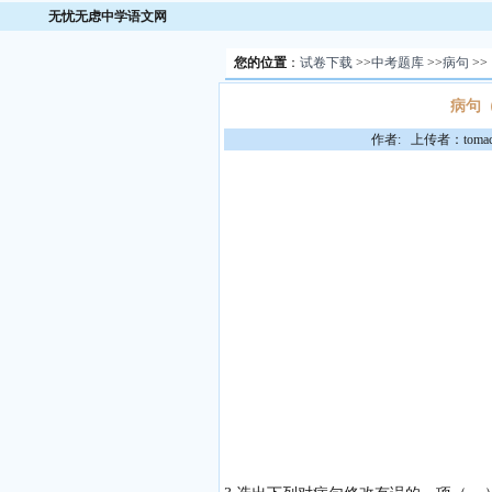
无忧无虑中学语文网
您的位置
：
试卷下载
>>
中考题库
>>
病句
>>
病句
作者: 上传者：toma