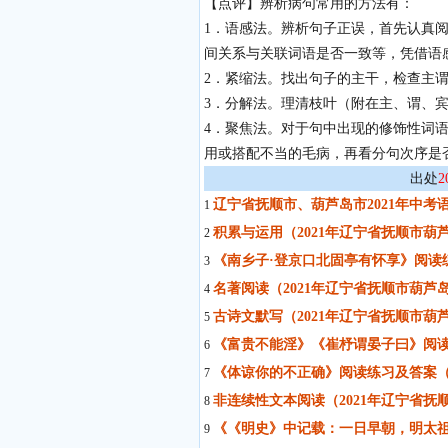
【点评】辨析病句常用的方法有：
1．语感法。辨析句子正误，首先认真
间关系与关联词语是否一致等，凭借语
2．紧缩法。找出句子的主干，检查主
3．分解法。理清枝叶（附在主、谓、
4．聚焦法。对于句中出现的修饰性词
用或搭配不当的毛病，再看分句次序是
出处
辽宁省抚顺市、葫芦岛市2021年中考
1
积累与运用（2021年辽宁省抚顺市葫
2
《南乡子·登京口北固亭有怀享》阅读
3
名著阅读（2021年辽宁省抚顺市葫芦
4
古诗文默写（2021年辽宁省抚顺市葫
5
《富贵不能淫》《崔杼谓晏子曰》阅读
6
《体谅你的不正确》阅读练习及答案（
7
非连续性文本阅读（2021年辽宁省抚
8
《《明史》中记载：一日早朝，明太祖
9