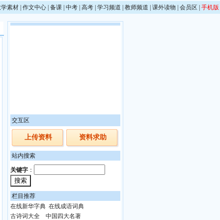
教学素材
|
作文中心
|
备课
|
中考
|
高考
|
学习频道
|
教师频道
|
课外读物
|
会员区
|
手机版
交互区
上传资料
资料求助
站内搜索
关键字
：
栏目推荐
在线新华字典
在线成语词典
古诗词大全
中国四大名著