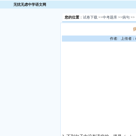
无忧无虑中学语文网
您的位置
：
试卷下载
>>
中考题库
>>
病句
>>
作者: 上传者：to