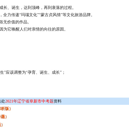
、成长、诞生，达到顶峰，再到衰落的过程。
，全力传递“玛瑙文化”“蒙古贞风情”等文化旅游品牌。
低俗无价值的作品。
，是因为它唤醒人们对亲情的向往的原因。
生”应该调整为“孕育、诞生、成长”；
出处
2021年辽宁省阜新市中考题
资料
解析版）
考题）
题）