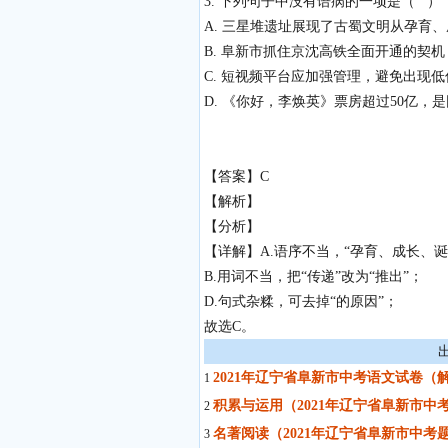
3. 下列句子中没有语病的一项是（ ）
A. 三星堆遗址展现了古蜀文明从孕育
B. 阜新市抓住京沈高铁全面开通的契机
C. 短视频平台应加强管理，避免出现
D. 《你好，李焕英》票房超过50亿
【答案】C
【解析】
【分析】
【详解】A.语序不当，“孕育、成长、诞
B.用词不当，把“传递”改为“推出”；
D.句式杂糅，可去掉“的原因”；
故选C。
2021年辽宁省阜新市中考语文试卷（
1
积累与运用（2021年辽宁省阜新市中
2
名著阅读（2021年辽宁省阜新市中考
3