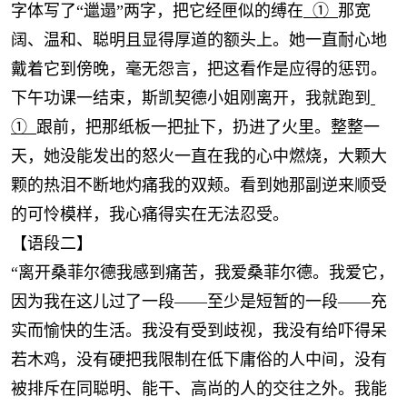
字体写了“邋遢”两字，把它经匣似的缚在
①
那宽
阔、温和、聪明且显得厚道的额头上。她一直耐心地
戴着它到傍晚，毫无怨言，把这看作是应得的惩罚。
下午功课一结束，斯凯契德小姐刚离开，我就跑到
①
跟前，把那纸板一把扯下，扔进了火里。整整一
天，她没能发出的怒火一直在我的心中燃烧，大颗大
颗的热泪不断地灼痛我的双颊。看到她那副逆来顺受
的可怜模样，我心痛得实在无法忍受。
【语段二】
“离开桑菲尔德我感到痛苦，我爱桑菲尔德。我爱它，
因为我在这儿过了一段——至少是短暂的一段——充
实而愉快的生活。我没有受到歧视，我没有给吓得呆
若木鸡，没有硬把我限制在低下庸俗的人中间，没有
被排斥在同聪明、能干、高尚的人的交往之外。我能