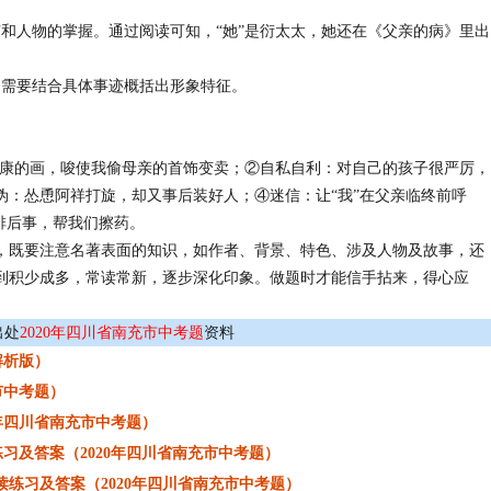
和人物的掌握。通过阅读可知，“她”是衍太太，她还在《父亲的病》里出
。需要结合具体事迹概括出形象特征。
健康的画，唆使我偷母亲的首饰变卖；②自私自利：对自己的孩子很严厉，
伪：怂恿阿祥打旋，却又事后装好人；④迷信：让“我”在父亲临终前呼
排后事，帮我们擦药。
，既要注意名著表面的知识，如作者、背景、特色、涉及人物及故事，还
到积少成多，常读常新，逐步深化印象。做题时才能信手拈来，得心应
出处
2020年四川省南充市中考题
资料
解析版）
市中考题）
年四川省南充市中考题）
习及答案（2020年四川省南充市中考题）
练习及答案（2020年四川省南充市中考题）