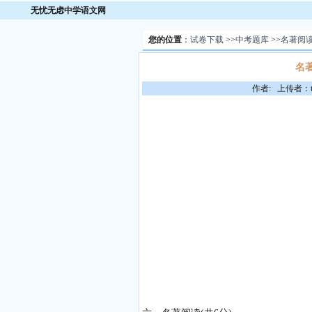
无忧无虑中学语文网
您的位置
：
试卷下载
>>
中考题库
>>
名著阅
名
作者: 上传者：to