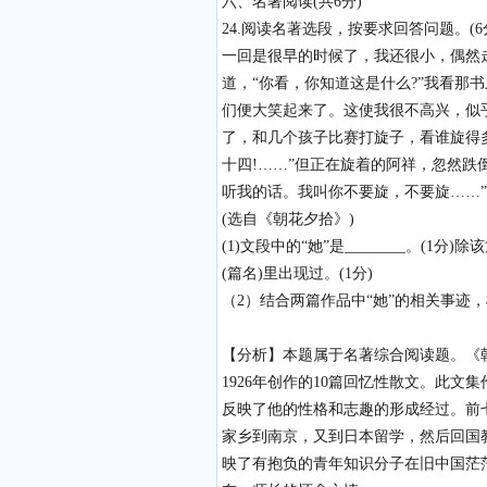
六、名著阅读(共6分)
24.阅读名著选段，按要求回答问题。(6
一回是很早的时候了，我还很小，偶然
道，“你看，你知道这是什么?”我看那
们便大笑起来了。这使我很不高兴，似
了，和几个孩子比赛打旋子，看谁旋得多
十四!……”但正在旋着的阿祥，忽然跌
听我的话。我叫你不要旋，不要旋……”
(选自《朝花夕拾》)
(1)文段中的“她”是________。(1分
(篇名)里出现过。(1分)
（2）结合两篇作品中“她”的相关事迹
【分析】本题属于名著综合阅读题。《
1926年创作的10篇回忆性散文。此
反映了他的性格和志趣的形成经过。前
家乡到南京，又到日本留学，然后回国
映了有抱负的青年知识分子在旧中国茫