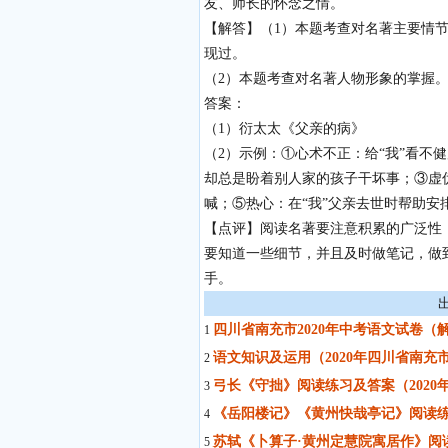
友、师长的怀念之情。
【解答】（1）本题考查对名著主要情节
现过。
（2）本题考查对名著人物形象的掌握
答案：
（1）衍太太《父亲的病》
（2）示例：①心术不正：给“我”看不
却总是盼着别人家的孩子干坏事；③虚
喊；⑤热心：在“我”父亲去世时帮助安
【点评】阅读名著要注意积累的广泛性
要知道一些细节，并且及时做笔记，做
手。
四川省南充市2020年中考语文试卷（
1
语文知识及运用（2020年四川省南充
2
弓长《守拙》阅读练习及答案（2020
3
《岳阳楼记》《黄州快哉亭记》阅读练
4
苏轼《卜算子·黄州定慧院寓居作》阅读
5