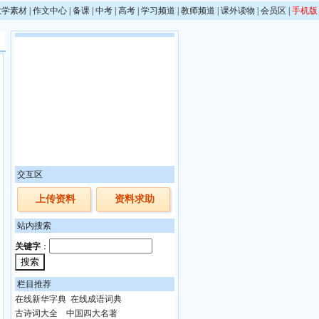
教学素材
|
作文中心
|
备课
|
中考
|
高考
|
学习频道
|
教师频道
|
课外读物
|
会员区
|
手机版
交互区
上传资料
资料求助
站内搜索
关键字
：
栏目推荐
在线新华字典
在线成语词典
古诗词大全
中国四大名著