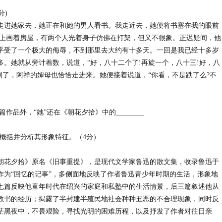
分)
走进她家去，她正在和她的男人看书。我走近去，她便将书塞在我的眼前
书上画着房屋，有两个人光着身子仿佛在打架，但又不很象。正迟疑间，他
乎受了一个极大的侮辱，不到那里去大约有十多天。一回是我已经十多岁
。她就从旁计着数，说道，“好，八十二个了!再旋一个，八十三!好，八
倒了，阿祥的婶母也恰恰走进来。她便接着说道，“你看，不是跌了么?不
)除该篇作品外，“她”还在《朝花夕拾》中的________
，概括并分析其形象特征。（4分）
朝花夕拾》原名《旧事重提》，是现代文学家鲁迅的散文集，收录鲁迅于
文集作为“回忆的记事”，多侧面地反映了作者鲁迅青少年时期的生活，形象地
七篇反映他童年时代在绍兴的家庭和私塾中的生活情景，后三篇叙述他从
教书的经历；揭露了半封建半殖民地社会种种丑恶的不合理现象，同时反
茫黑夜中，不畏艰险，寻找光明的困难历程，以及抒发了作者对往日亲