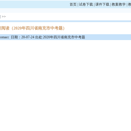
首页
|
试卷下载
|
课件下载
|
教案教学
|
读
>>
著阅读（2020年四川省南充市中考题）
macc 日期：20-07-24 出处:2020年四川省南充市中考题