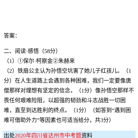
答案：
二、阅读·感悟（58分）
（1）①保尔·柯察金②朱赫来
（2）铁扇公主认为孙悟空坑害了她儿子红孩儿。（1
分）在人生道路上会遇到各种困难，我们一定要像唐
僧那样对理想有坚定的信念，（1分）像孙悟空那样不
畏任何艰难险阻，以超强的韧劲和斗志战胜一切困
难，直至到达胜利的终点。（1分）（如答到“遇到困
难可借助外力”等因素也可适当给分，共3分）
出处
2020年四川省达州市中考题
资料