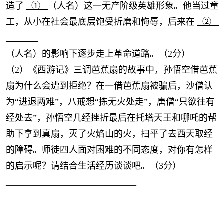
造了
①
（人名）这一无产阶级英雄形象。他当过童
工，从小在社会最底层饱受折磨和悔辱，后来在
②
（人名）的影响下逐步走上革命道路。（2分）
（2）《西游记》三调芭蕉扇的故事中，孙悟空借芭蕉
扇为什么会遭到拒绝？在一借芭蕉扇被骗后，沙僧认
为“进退两难”，八戒想“拣无火处走”，唐僧“只欲往有
经处去”，孙悟空几经挫折最后在托塔天王和哪吒的帮
助下拿到真扇，灭了火焰山的火，扫平了去西天取经
的障碍。师徒四人面对困难的不同态度，对你有怎样
的启示呢？请结合生活经历谈谈吧。（3分）
_____________________________