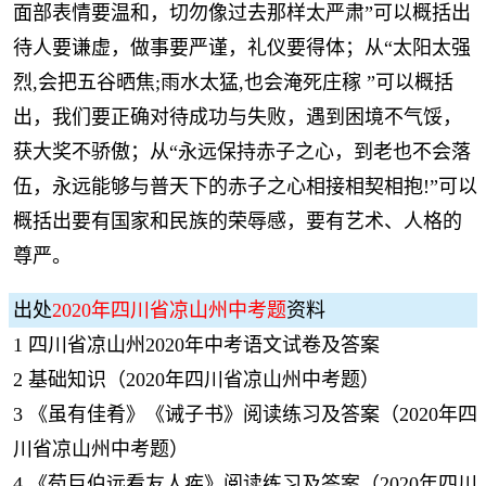
面部表情要温和，切勿像过去那样太严肃”可以概括出
待人要谦虚，做事要严谨，礼仪要得体；从“太阳太强
烈,会把五谷晒焦;雨水太猛,也会淹死庄稼 ”可以概括
出，我们要正确对待成功与失败，遇到困境不气馁，
获大奖不骄傲；从“永远保持赤子之心，到老也不会落
伍，永远能够与普天下的赤子之心相接相契相抱!”可以
概括出要有国家和民族的荣辱感，要有艺术、人格的
尊严。
出处
2020年四川省凉山州中考题
资料
1
四川省凉山州2020年中考语文试卷及答案
2
基础知识（2020年四川省凉山州中考题）
3
《虽有佳肴》《诫子书》阅读练习及答案（2020年四
川省凉山州中考题）
4
《荀巨伯远看友人疾》阅读练习及答案（2020年四川