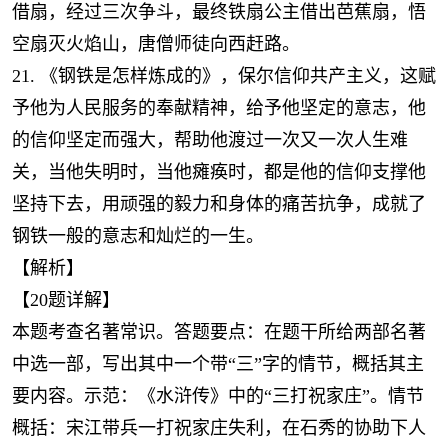
借扇，经过三次争斗，最终铁扇公主借出芭蕉扇，悟
空扇灭火焰山，唐僧师徒向西赶路。
21. 《钢铁是怎样炼成的》，保尔信仰共产主义，这赋
予他为人民服务的奉献精神，给予他坚定的意志，他
的信仰坚定而强大，帮助他渡过一次又一次人生难
关，当他失明时，当他瘫痪时，都是他的信仰支撑他
坚持下去，用顽强的毅力和身体的痛苦抗争，成就了
钢铁一般的意志和灿烂的一生。
【解析】
【20题详解】
本题考查名著常识。答题要点：在题干所给两部名著
中选一部，写出其中一个带“三”字的情节，概括其主
要内容。示范：《水浒传》中的“三打祝家庄”。情节
概括：宋江带兵一打祝家庄失利，在石秀的协助下人