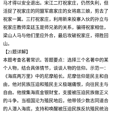
马才得以安全退出。宋江二打祝家庄，仍然失利，但
活捉了祝家庄的同盟军扈家庄的女将扈三娘，剪去了
祝家一翼。三打祝家庄，利用新来投寨入伙的孙立与
祝家庄教师栾廷玉是师兄弟的关系，骗得祝家相信，
梁山人马与他们里应外合，最后攻破祝家庄，得胜回
山。
【21题详解】
本题考查名著常识。答题要点：选择三个名著中的某
个人物，结合具体情节，谈谈人物的信仰。示范一：
《海底两万里》中的尼摩船长。尼摩信仰是民主和自
由，他对民族压迫和殖民主义极端痛恨，向往民主与
自由。他搜集海底金银财宝，支援被压迫民族做正义
的斗争。当祖国沦为殖民地后，他带领少数志同道合
的人潜入海底，支持和唤醒被压迫民族反抗殖民统治