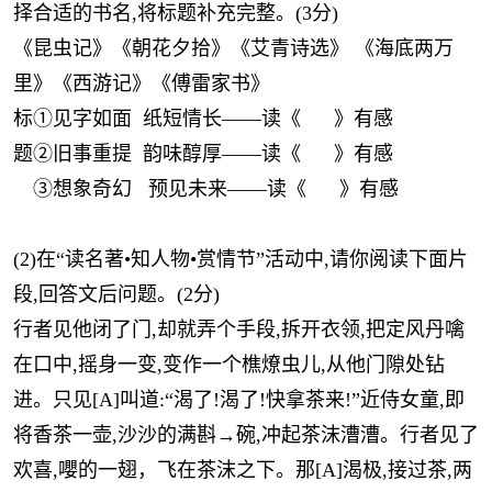
择合适的书名,将标题补充完整。(3分)
《昆虫记》《朝花夕拾》《艾青诗选》 《海底两万
里》《西游记》《傅雷家书》
标
①见字如面 纸短情长——读《 》有感
题
②旧事重提 韵味醇厚——读《 》有感
③想象奇幻 预见未来——读《 》有感
(2)在“读名著•知人物•赏情节”活动中,请你阅读下面片
段,回答文后问题。(2分)
行者见他闭了门,却就弄个手段,拆开衣领,把定风丹噙
在口中,摇身一变,变作一个樵燎虫儿,从他门隙处钻
进。只见[A]叫道:“渴了!渴了!快拿茶来!”近侍女童,即
将香茶一壶,沙沙的满斟→碗,冲起茶沫漕漕。行者见了
欢喜,嚶的一翅，飞在茶沫之下。那[A]渴极,接过茶,两