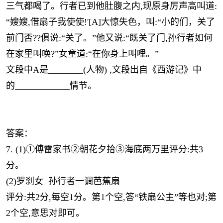
三气都喝了。行者已到他肚腹之内,现原身厉声高叫道:
“嫂嫂,借扇子我使使!'[A]大惊失色，叫:“小的们，关了
前门否??俱说:“关了。”他又说:“既关了门,孙行者如何
在家里叫唤?”女童道:“在你身上叫哩。”
文段中A是
(人物) ,文段出自《西游记》中
的
情节。
答案：
7. (1)①傅雷家书②朝花夕拾③海底两万里评分:共3
分。
(2)罗刹女 孙行者一调芭蕉扇
评分:共2分,每空1分。第1个空,答“铁扇公主”等也对;第
2个空,意思对即可。