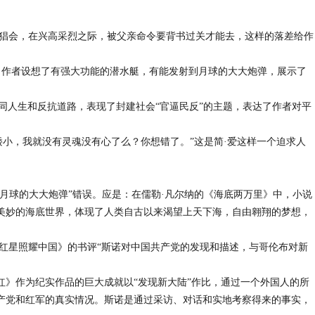
五猖会，在兴高采烈之际，被父亲命令要背书过关才能去，这样的落差给作
中，作者设想了有强大功能的潜水艇，有能发射到月球的大大炮弹，展示了
不同人生和反抗道路，表现了封建社会“官逼民反”的主题，表达了作者对平
，矮小，我就没有灵魂没有心了么？你想错了。”这是简·爱这样一个迫求人
到月球的大大炮弹”错误。应是：在儒勒·凡尔纳的《海底两万里》中，小说
美妙的海底世界，体现了人类自古以来渴望上天下海，自由翱翔的梦想，
《红星照耀中国》的书评“斯诺对中国共产党的发现和描述，与哥伦布对新
红》作为纪实作品的巨大成就以“发现新大陆”作比，通过一个外国人的所
产党和红军的真实情况。斯诺是通过采访、对话和实地考察得来的事实，