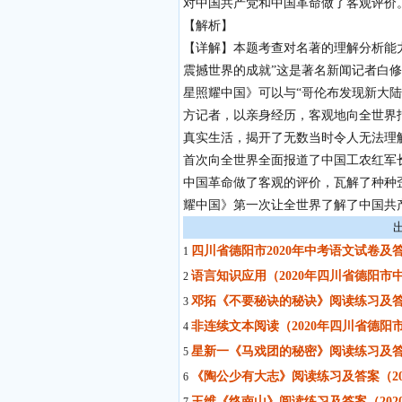
对中国共产党和中国革命做了客观评价
【解析】
【详解】本题考查对名著的理解分析能
震撼世界的成就”这是著名新闻记者白
星照耀中国》可以与“哥伦布发现新大陆
方记者，以亲身经历，客观地向全世界
真实生活，揭开了无数当时令人无法理
首次向全世界全面报道了中国工农红军
中国革命做了客观的评价，瓦解了种种
耀中国》第一次让全世界了解了中国共
四川省德阳市2020年中考语文试卷及
1
语言知识应用（2020年四川省德阳市
2
邓拓《不要秘诀的秘诀》阅读练习及答
3
非连续文本阅读（2020年四川省德阳
4
星新一《马戏团的秘密》阅读练习及答
5
《陶公少有大志》阅读练习及答案（2
6
王维《终南山》阅读练习及答案（20