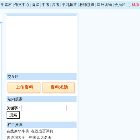
教学素材
|
作文中心
|
备课
|
中考
|
高考
|
学习频道
|
教师频道
|
课外读物
|
会员区
|
手机版
交互区
上传资料
资料求助
站内搜索
关键字
：
栏目推荐
在线新华字典
在线成语词典
古诗词大全
中国四大名著