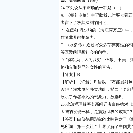
四、名著阅读（8分）
24.下列说法不正确的一项是（ ）
A. 《朝花夕给》中记载我儿时要去看
者留下了极其深刻的回忆。
B. 在儒勒·凡尔纳的《海底两万里》
作者非凡的想象力。
C. 《水浒传》通过写众多草莽英雄的
等互爱的理想社会的向往。
D. “你以为，因为我穷、低微、不美
格独立和尊严的女性的宣告。
【答案】B
【解析】【详解】B.错误，“有能发射
设想了潜水艇的强大功能，描绘了奇幻
展示了作者非凡的想象力。故选B。
25.你怎样理解著名新闻记者白修德对
大陆的发现一样，是震撼世界的成就”？
【答案】白修德用形象的比喻肯定了《
见所闻，第一次让全世界了解了中国共