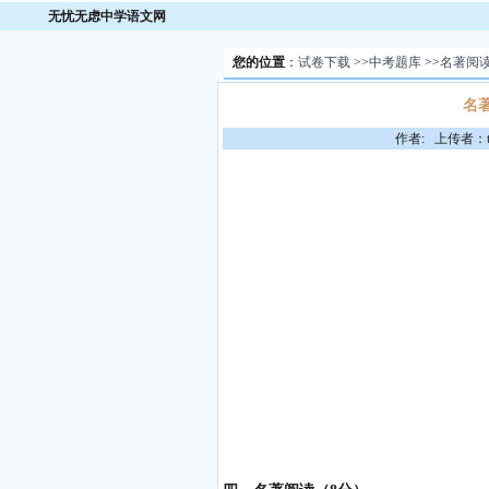
无忧无虑中学语文网
您的位置
：
试卷下载
>>
中考题库
>>
名著阅
名
作者: 上传者：to