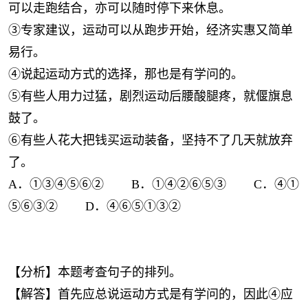
可以走跑结合，亦可以随时停下来休息。
③专家建议，运动可以从跑步开始，经济实惠又简单
易行。
④说起运动方式的选择，那也是有学问的。
⑤有些人用力过猛，剧烈运动后腰酸腿疼，就偃旗息
鼓了。
⑥有些人花大把钱买运动装备，坚持不了几天就放弃
了。
A．①③④⑤⑥② B．①④②⑥⑤③ C．④①
⑤⑥③② D．④⑥⑤①③②
【分析】本题考查句子的排列。
【解答】首先应总说运动方式是有学问的，因此④应