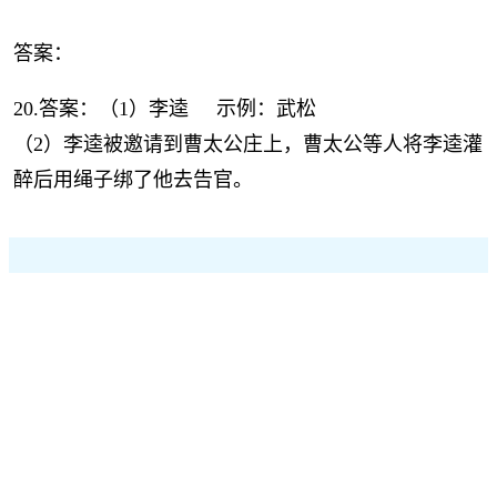
答案：
20.答案：（1）李逵 示例：武松
（2）李逵被邀请到曹太公庄上，曹太公等人将李逵灌
醉后用绳子绑了他去告官。