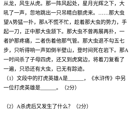
从龙，风生从虎。那一阵风起处，星月光辉之下，大
吼了一声，忽地跳出一只吊睛白额虎来。……那大虫
望A势猛一扑，那A不慌不忙，趁着那大虫的势力，手
起一刀，正中那大虫颔下。那大虫不曾再展再扑，一
者护那疼痛，二者伤着他那气管。那大虫退不勾五七
步，只听得响一声如倒半壁山，登时间死在岩下。那A
一时间杀了子母四虎，还又到虎窝边，将着刀复看了
一遍，只恐还有大虫，已无有踪迹。
（1）
文段中的打虎英雄
A
是
______
，《水浒传》中另
一位打虎英雄是
______
。（
2
分）
（2）A
杀虎后又发生了什么？（
2
分）