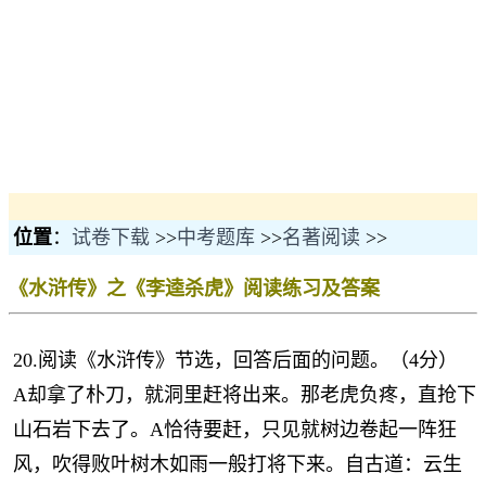
位置
：
试卷下载
>>
中考题库
>>
名著阅读
>>
《水浒传》之《李逵杀虎》阅读练习及答案
20.
阅读《水浒传》节选，回答后面的问题。（
4
分）
A却拿了朴刀，就洞里赶将出来。那老虎负疼，直抢下
山石岩下去了。A恰待要赶，只见就树边卷起一阵狂
风，吹得败叶树木如雨一般打将下来。自古道：云生