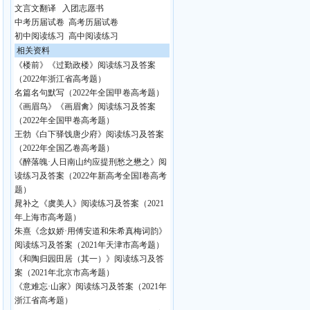
文言文翻译
入团志愿书
中考历届试卷
高考历届试卷
初中阅读练习
高中阅读练习
相关资料
《楼前》《过勤政楼》阅读练习及答案
（2022年浙江省高考题）
名篇名句默写（2022年全国甲卷高考题）
《画眉鸟》《画眉禽》阅读练习及答案
（2022年全国甲卷高考题）
王勃《白下驿饯唐少府》阅读练习及答案
（2022年全国乙卷高考题）
《醉落魄·人日南山约应提刑愁之懋之》阅
读练习及答案（2022年新高考全国I卷高考
题）
晁补之《虞美人》阅读练习及答案（2021
年上海市高考题）
朱熹《念奴娇·用傅安道和朱希真梅词韵》
阅读练习及答案（2021年天津市高考题）
《和陶归园田居（其一）》阅读练习及答
案（2021年北京市高考题）
《意难忘·山家》阅读练习及答案（2021年
浙江省高考题）