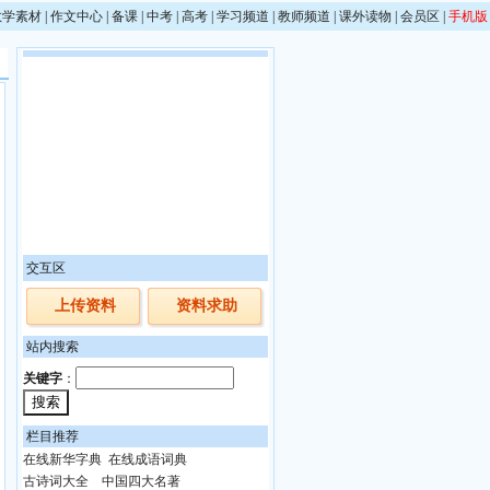
教学素材
|
作文中心
|
备课
|
中考
|
高考
|
学习频道
|
教师频道
|
课外读物
|
会员区
|
手机版
交互区
上传资料
资料求助
站内搜索
关键字
：
栏目推荐
在线新华字典
在线成语词典
古诗词大全
中国四大名著