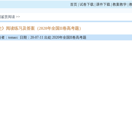
首页
|
试卷下载
|
课件下载
|
教案教学
|
词鉴赏阅读
>>
》阅读练习及答案（2020年全国II卷高考题）
：tomacc 日期：20-07-11 出处:2020年全国II卷高考题