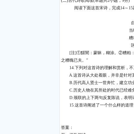
(二)古代诗歌阅读(本题共2小题，9分)
阅读下面这首宋诗，完成14～15
当
糟
[注]①黮闇：蒙昧，糊涂。②糟粕：这
之糟魄已夫。”
14.下列对这首诗的理解和赏析，不正
A.这首诗从大处着眼，并非是针对
B.历代高人贤士一世奔忙，建立功
C.历史人物在其所处的时代已经难
D.颈联的上下两句反复陈说，表明
15.这首诗阐述了一个什么样的道理？
答案：