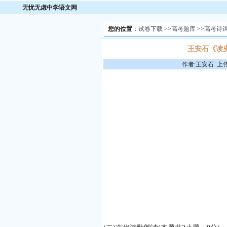
无忧无虑中学语文网
您的位置
：
试卷下载
>>
高考题库
>>
高考诗
王安石《读史
作者:王安石 上传者