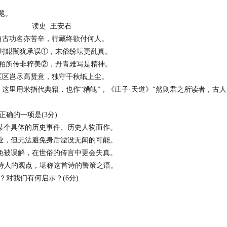
题。
读史 王安石
自古功名亦苦辛，行藏终欲付何人。
时黮闇犹承误①，末俗纷坛更乱真。
粕所传非粹美②，丹青难写是精神。
区区岂尽高贤意，独守千秋纸上尘。
里用米指代典籍，也作“糟魄”，《庄子·天道》“然则君之所读者，古人
确的一项是(3分)
某个具体的历史事件、历史人物而作。
业，但无法避免身后湮没无闻的可能。
免被误解，在世俗的传言中更会失真。
诗人的观点，堪称这首诗的警策之语。
对我们有何启示？(6分)