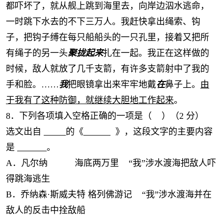
都吓坏了，就从舰上跳到海里去，向岸边泅水逃命，
一时跳下水去的不下三万人。我赶快拿出绳索、钩
子，把钩子缚在每只船船头的一只孔里，接着又把所
有绳子的另一头
聚拢起来
扎在一起。我正在这样做的
时候，敌人就放了几千支箭，有许多支箭射中了我的
手和脸。……
我
把眼镜拿出来牢牢地戴
在
鼻子上。
由
于我有了这种防御，就继续大胆地工作起来
。
8．下列各项填入空格正确的一项是（
）（2 分）
选文出自
的《
》，这段文字的主要内容
是
。
A．凡尔纳
海底两万里
“我”涉水渡海把敌人吓
得跳海逃生
B．乔纳森·斯威夫特 格列佛游记
“我”涉水渡海并在
敌人的反击中拴敌船