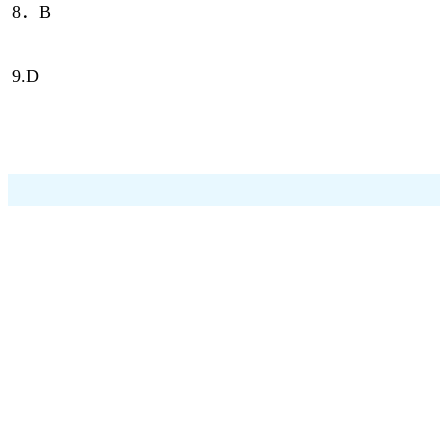
8．B
9.D