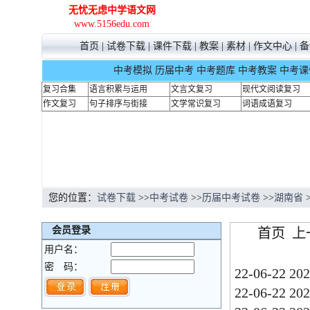
无忧无虑中学语文网
www.5156edu.com
首页
|
试卷下载
|
课件下载
|
教案
|
素材
|
作文中心
|
备
中考模拟
历届中考
中考题库
中考教案
中考课
复习合集
语言积累与运用
文言文复习
现代文阅读复习
作文复习
句子排序与街接
文学常识复习
词语成语复习
您的位置：
试卷下载
>>
中考试卷
>>
历届中考试卷
>>
湖南省
>
会员登录
首页 
用户名：
密
密
码：
22-06-22
2
22-06-22
2