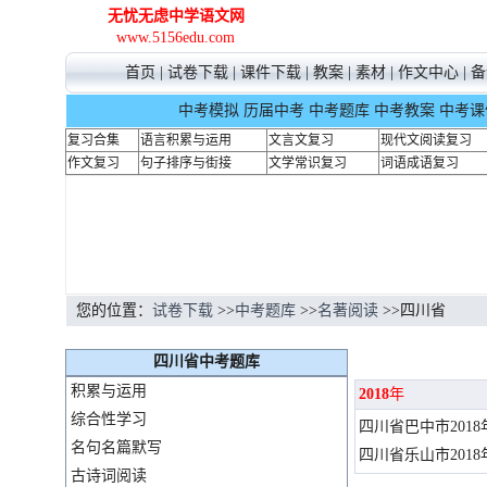
无忧无虑中学语文网
www.5156edu.com
首页
|
试卷下载
|
课件下载
|
教案
|
素材
|
作文中心
|
备
中考模拟
历届中考
中考题库
中考教案
中考课
复习合集
语言积累与运用
文言文复习
现代文阅读复习
作文复习
句子排序与街接
文学常识复习
词语成语复习
您的位置：
试卷下载
>>
中考题库
>>
名著阅读
>>四川省
四川省中考题库
积累与运用
2018
年
综合性学习
四川省巴中市201
名句名篇默写
四川省乐山市201
古诗词阅读