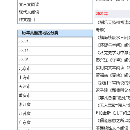
文言文阅读
现代文阅读
2021
年
作文题目
《酬乐天扬州初逢
考题）
历年真题按地区分类
《福岛核废水三问
2022年
《怀疑与学问》阅读
2021年
《从党史学习中激
2020年
秦兴江《守望》阅读
实用类文本阅读（2
北京市
蒙福森《壶魂》阅读
上海市
《我们平常所说的
天津市
迟子建《那盏叫父
重庆市
《非凡皆自“愚处”
浙江省
《无人驾驶“闯入”
P.帕金斯《儿子的
江苏省
《儒道思想之所以
广东省
非连续性文本阅读（