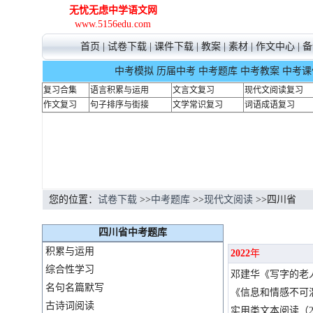
无忧无虑中学语文网
www.5156edu.com
首页
|
试卷下载
|
课件下载
|
教案
|
素材
|
作文中心
|
备
中考模拟
历届中考
中考题库
中考教案
中考课
复习合集
语言积累与运用
文言文复习
现代文阅读复习
作文复习
句子排序与街接
文学常识复习
词语成语复习
您的位置：
试卷下载
>>
中考题库
>>
现代文阅读
>>四川省
四川省中考题库
积累与运用
2022
年
综合性学习
邓建华《写字的老
名句名篇默写
《信息和情感不可
古诗词阅读
实用类文本阅读（2