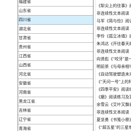
福建省
《犁尖上的往事》阅
山东省
非连续性文本阅读（
四川省
马军《简与俭》阅读
非连续性文本阅读（
湖北省
李伶《孤立冰墙》阅
甘肃省
朱鸿达《开往春天
贵州省
非连续性文本阅读（
江西省
向贤彪《“咬牙”是
山西省
明前茶《与母亲相守
河北省
《自动驾驶塑造未
《“天问一号”上的
安徽省
《四季平安》阅读练
河南省
《磨》阅读练习及答
黑龙江省
余雪云《艾叶又飘
吉林省
非连续性文本阅读（
辽宁省
夏坚勇《书笺小祭
《“超五星”的三星
青海省