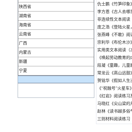
仇士鹏《竹笋印象
陕西省
李方恩《古人去哪里
湖南省
非连续性文本阅读（
海南省
庞之浩《登陆火星
云南省
张燕峰《不敢》阅读
宗利华《布伦木沙
广西
实用类文本阅读（2
内蒙古
《唤起劳动教育的
新疆
段凝《童趣，儿童
宁夏
常龙云《高山远鼓
贺铭华《假如人生
《“祝融号”火星车
《红岩》阅读练习及
马晓红《尖山梁的
赵林《读书越多俗
三则材料阅读练习（