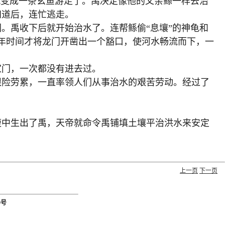
变成一条玄鱼游走了。禹决定像他的父亲鲧一样去治
知道后，连忙逃走。
禹收下后就开始治水了。连帮鲧偷“息壤”的神龟和
年时间才将龙门开凿出一个豁口，使河水畅流而下，一
门，一次都没有进去过。
险劳累，一直率领人们从事治水的艰苦劳动。经过了
中生出了禹，天帝就命令禹铺填土壤平治洪水来安定
上一页
下一页
9号