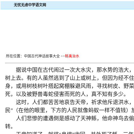
无忧无虑中学语文网
所在位置：
中国古代神话故事大全
>>
鲧禹治水
据说中国在古代闹过一次大水灾，那水势的浩大，灾
树上去。有的人虽然逃到了山上或树上，但因为经不
身，或用树枝树叶搭起窝棚躲避风雨，寻找树皮、野
死，以及被野兽毒蛇侵害而死的人，真不知有多少。
这时，人们都苦苦地哀告天帝，祈求他斥退洪水，把
民”（在他的眼里，下方的人民就像蚂蚁一样不值钱）
人们悲惨的遭遇倒是感动了天神鲧，他命神鸟去偷窃能
转。