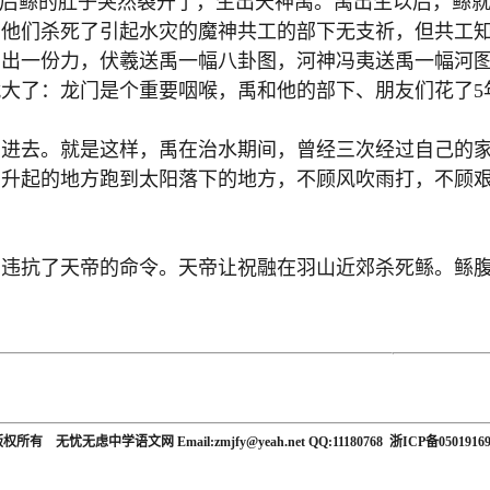
后鲧的肚子突然裂开了，生出天神禹。禹出生以后，鲧就
。他们杀死了引起水灾的魔神共工的部下无支祈，但共工
一份力，伏羲送禹一幅八卦图，河神冯夷送禹一幅河图。
大了：龙门是个重要咽喉，禹和他的部下、朋友们花了5
去。就是这样，禹在治水期间，曾经三次经过自己的家
起的地方跑到太阳落下的地方，不顾风吹雨打，不顾艰
抗了天帝的命令。天帝让祝融在羽山近郊杀死鲧。鲧腹
所有 无忧无虑中学语文网 Email:zmjfy@yeah.net QQ:11180768 浙ICP备0501916