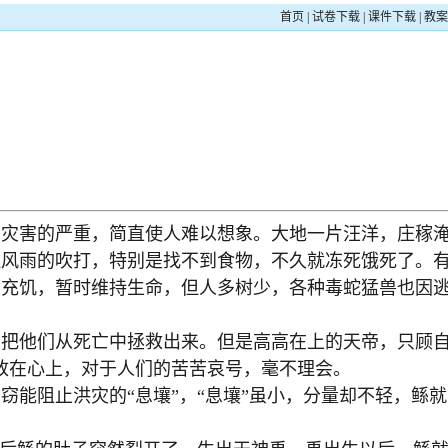
首页
|
试卷下载
|
课件下载
|
教案
害的严重，简直使人难以想象。大地一片汪洋，庄稼淹
住风雨的吹打，特别是找不到食物，不久就冻死饿死了。
菜充饥，暂时维持生命，但人多树少，各种毒蛇猛兽也因
他们从死亡中拯救出来。但是高高在上的天帝，只顾自
放在心上，对于人们的苦苦哀号，毫不理会。
阻止洪灾的“息壤”，“息壤”虽小，分量却不轻，鲧就