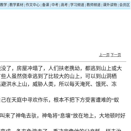
教学
|
教学素材
|
作文中心
|
备课
|
中考
|
高考
|
学习频道
|
教师频道
|
课外读物
|
会员区
上一页
下一页
没了，房屋冲塌了，人们扶老携幼，都逃到山上或大
有些人虽然侥幸逃到了比较大的山上，可以到山洞栖
逃避洪水上山，威胁人类，所以每天淹死、饿死、冻
己在天庭中寻欢作乐，根本不把下方受害遭难的“蚁
叫来了神龟去驮，神龟将“息壤”放在地上，大地顿时好