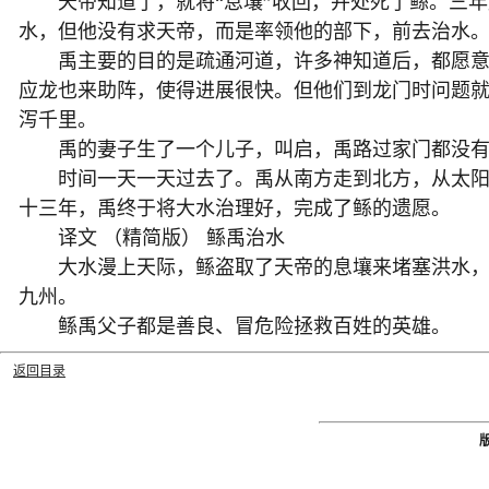
天帝知道了，就将“息壤”收回，并处死了鲧。三年
水，但他没有求天帝，而是率领他的部下，前去治水
禹主要的目的是疏通河道，许多神知道后，都愿意出
应龙也来助阵，使得进展很快。但他们到龙门时问题就
泻千里。
禹的妻子生了一个儿子，叫启，禹路过家门都没有进
时间一天一天过去了。禹从南方走到北方，从太阳升
十三年，禹终于将大水治理好，完成了鲧的遗愿。
译文 （精简版） 鲧禹治水
大水漫上天际，鲧盗取了天帝的息壤来堵塞洪水，违
九州。
鲧禹父子都是善良、冒危险拯救百姓的英雄。
返回目录
版权