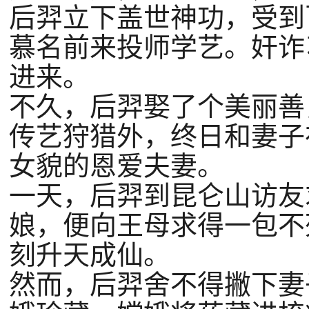
后羿立下盖世神功，受到
慕名前来投师学艺。奸诈
进来。
不久，后羿娶了个美丽善
传艺狩猎外，终日和妻子
女貌的恩爱夫妻。
一天，后羿到昆仑山访友
娘，便向王母求得一包不
刻升天成仙。
然而，后羿舍不得撇下妻